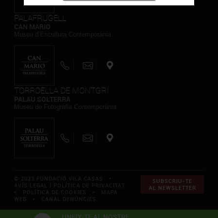
PALAFRUGELL
CAN MARIO
Museu d’Escultura Contemporània
TORROELLA DE MONTGRÍ
PALAU SOLTERRA
Museu de Fotografia Contemporània
© 2023 FUNDACIÓ VILA CASAS *
SUBSCRIU-TE
AVÍS LEGAL I POLÍTICA DE PRIVACITAT
AL NEWSLETTER
*
POLÍTICA DE COOKIES
*
MAPA
WEB
*
CANAL DENÚNCIES
UNEIX-TE AL NOSTRE