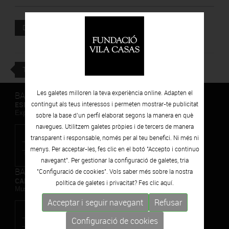
Document adjunt
DESCARREGAR
TORNAR
Les galetes milloren la teva experiència online. Adapten el
BARCELONA
ESPAIS VOLART
contingut als teus interessos i permeten mostrar-te publicitat
Exposicions Temporals d'Art Contemporani
sobre la base d’un perfil elaborat segons la manera en què
navegues. Utilitzem galetes pròpies i de tercers de manera
transparent i responsable, només per al teu benefici. Ni més ni
menys. Per acceptar-les, fes clic en el botó "Accepto i continuo
navegant". Per gestionar la configuració de galetes, tria
BARCELONA
"Configuració de cookies". Vols saber més sobre la nostra
CAN FRAMIS
política de galetes i privacitat? Fes clic
aquí.
Museu de Pintura Contemporània
Acceptar i seguir navegant
Refusar
Configuració de cookies