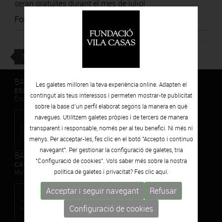
seran gratuïtes durant el mes de juliol
Font
:
Infocamp
TORNAR
BARCELONA
Les galetes milloren la teva experiència online. Adapten el
ESPAIS VOLART
contingut als teus interessos i permeten mostrar-te publicitat
Exposicions Temporals d'Art Contemporani
sobre la base d’un perfil elaborat segons la manera en què
navegues. Utilitzem galetes pròpies i de tercers de manera
transparent i responsable, només per al teu benefici. Ni més ni
menys. Per acceptar-les, fes clic en el botó "Accepto i continuo
navegant". Per gestionar la configuració de galetes, tria
BARCELONA
"Configuració de cookies". Vols saber més sobre la nostra
CAN FRAMIS
política de galetes i privacitat? Fes clic
aquí.
Museu de Pintura Contemporània
Acceptar i seguir navegant
Refusar
Configuració de cookies