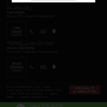
PALAFRUGELL
CAN MARIO
Museu d’Escultura Contemporània
TORROELLA DE MONTGRÍ
PALAU SOLTERRA
Museu de Fotografia Contemporània
© 2023 FUNDACIÓ VILA CASAS *
SUBSCRIU-TE
AVÍS LEGAL I POLÍTICA DE PRIVACITAT
AL NEWSLETTER
*
POLÍTICA DE COOKIES
*
MAPA
WEB
*
CANAL DENÚNCIES
UNEIX-TE AL NOSTRE