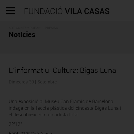
ART CONTEMPORANI - PREMSA
Notícies
L´informatiu. Cultura: Bigas Luna
Dimecres 30 | Setembre
Una exposició al Museu Can Framis de Barcelona
indaga en la faceta plàstica del cineasta Bigas Luna i
el descobreix com un artista total.
22'12''
Font
:
TVE Catalunya