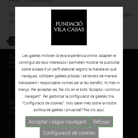
http://www.rtve.es/alacarta/videos/linformatiu/infmigdia-
20150930-1355/3305841/
TORNAR
BARCELONA
Les galetes milloren la teva experiència online. Adapten el
ESPAIS VOLART
contingut als teus interessos i permeten mostrar-te publicitat
Exposicions Temporals d'Art Contemporani
sobre la base d’un perfil elaborat segons la manera en què
navegues. Utilitzem galetes pròpies i de tercers de manera
transparent i responsable, només per al teu benefici. Ni més ni
menys. Per acceptar-les, fes clic en el botó "Accepto i continuo
navegant". Per gestionar la configuració de galetes, tria
BARCELONA
"Configuració de cookies". Vols saber més sobre la nostra
CAN FRAMIS
política de galetes i privacitat? Fes clic
aquí.
Museu de Pintura Contemporània
Acceptar i seguir navegant
Refusar
Configuració de cookies