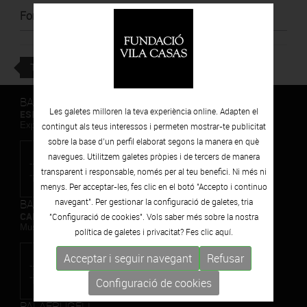
Font
:
Empordà Info
TORNAR
BARCELONA
Les galetes milloren la teva experiència online. Adapten el
ESPAIS VOLART
Exposicions Temporals d'Art Contemporani
contingut als teus interessos i permeten mostrar-te publicitat
sobre la base d’un perfil elaborat segons la manera en què
navegues. Utilitzem galetes pròpies i de tercers de manera
transparent i responsable, només per al teu benefici. Ni més ni
menys. Per acceptar-les, fes clic en el botó "Accepto i continuo
BARCELONA
navegant". Per gestionar la configuració de galetes, tria
CAN FRAMIS
"Configuració de cookies". Vols saber més sobre la nostra
Museu de Pintura Contemporània
política de galetes i privacitat? Fes clic
aquí.
Acceptar i seguir navegant
Refusar
Configuració de cookies
PALAFRUGELL