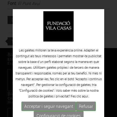
Font
:
El Punt Avui
Document adjunt
DESCARREGAR
TORNAR
Les galetes milloren la teva experiència online. Adapten el
BARCELONA
contingut als teus interessos i permeten mostrar-te publicitat
ESPAIS VOLART
sobre la base d’un perfil elaborat segons la manera en què
Exposicions Temporals d'Art Contemporani
navegues. Utilitzem galetes pròpies i de tercers de manera
transparent i responsable, només per al teu benefici. Ni més ni
menys. Per acceptar-les, fes clic en el botó "Accepto i continuo
navegant". Per gestionar la configuració de galetes, tria
"Configuració de cookies". Vols saber més sobre la nostra
BARCELONA
política de galetes i privacitat? Fes clic
aquí.
CAN FRAMIS
Museu de Pintura Contemporània
Acceptar i seguir navegant
Refusar
Configuració de cookies