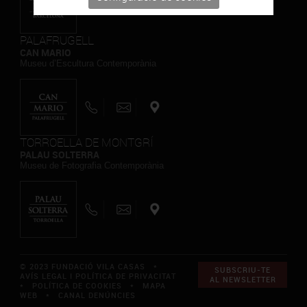
PALAFRUGELL
CAN MARIO
Museu d’Escultura Contemporània
TORROELLA DE MONTGRÍ
PALAU SOLTERRA
Museu de Fotografia Contemporània
© 2023 FUNDACIÓ VILA CASAS *
SUBSCRIU-TE
AVÍS LEGAL I POLÍTICA DE PRIVACITAT
AL NEWSLETTER
*
POLÍTICA DE COOKIES
*
MAPA
WEB
*
CANAL DENÚNCIES