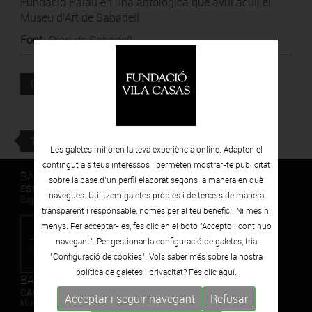
Fundació Palau en una antològica que avui acull el
Museu d’Art de Sabadell.
Font
:
Diari de Sabadell
Document adjunt
DESCARREGAR
TORNAR
Les galetes milloren la teva experiència online. Adapten el
contingut als teus interessos i permeten mostrar-te publicitat
BARCELONA
sobre la base d’un perfil elaborat segons la manera en què
ESPAIS VOLART
navegues. Utilitzem galetes pròpies i de tercers de manera
Exposicions Temporals d'Art Contemporani
transparent i responsable, només per al teu benefici. Ni més ni
menys. Per acceptar-les, fes clic en el botó "Accepto i continuo
navegant". Per gestionar la configuració de galetes, tria
"Configuració de cookies". Vols saber més sobre la nostra
política de galetes i privacitat? Fes clic
aquí.
BARCELONA
CAN FRAMIS
Acceptar i seguir navegant
Refusar
Museu de Pintura Contemporània