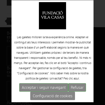
Document adjunt
DESCARREGAR
TORNAR
BARCELONA
ESPAIS VOLART
Les galetes milloren la teva experiència online. Adapten el
Exposicions Temporals d'Art Contemporani
contingut als teus interessos i permeten mostrar-te publicitat
sobre la base d’un perfil elaborat segons la manera en què
navegues. Utilitzem galetes pròpies i de tercers de manera
transparent i responsable, només per al teu benefici. Ni més ni
menys. Per acceptar-les, fes clic en el botó "Accepto i continuo
BARCELONA
navegant". Per gestionar la configuració de galetes, tria
CAN FRAMIS
"Configuració de cookies". Vols saber més sobre la nostra
Museu de Pintura Contemporània
política de galetes i privacitat? Fes clic
aquí.
Acceptar i seguir navegant
Refusar
Configuració de cookies
PALAFRUGELL