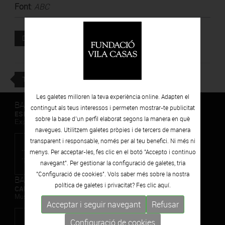
Font
:
ABC
Document adjunt
DESCARREGAR
TORNAR
Les galetes milloren la teva experiència online. Adapten el
BARCELONA
contingut als teus interessos i permeten mostrar-te publicitat
ESPAIS VOLART
sobre la base d’un perfil elaborat segons la manera en què
Exposicions Temporals d'Art Contemporani
navegues. Utilitzem galetes pròpies i de tercers de manera
transparent i responsable, només per al teu benefici. Ni més ni
menys. Per acceptar-les, fes clic en el botó "Accepto i continuo
navegant". Per gestionar la configuració de galetes, tria
"Configuració de cookies". Vols saber més sobre la nostra
BARCELONA
política de galetes i privacitat? Fes clic
aquí.
CAN FRAMIS
Museu de Pintura Contemporània
Acceptar i seguir navegant
Refusar
Configuració de cookies