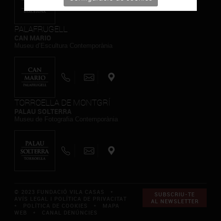
PALAFRUGELL
CAN MARIO
Museu d’Escultura Contemporània
TORROELLA DE MONTGRÍ
PALAU SOLTERRA
Museu de Fotografia Contemporània
© 2023 FUNDACIÓ VILA CASAS *
SUBSCRIU-TE
AVÍS LEGAL I POLÍTICA DE PRIVACITAT
AL NEWSLETTER
*
POLÍTICA DE COOKIES
*
MAPA
WEB
*
CANAL DENÚNCIES