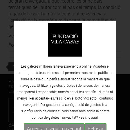
de gran envergadura que recorre les principals
temàtiques de l'autor com el pas del temps, la condició
fugaç de l'ésser humà i la constant resistència a
l'omissió de la memòria mitjançant la perpetuïtat del
gest.
Veure notícia.
Font
:
Bonart
TORNAR
Les galetes milloren la teva experiència online. Adapten el
contingut als teus interessos i permeten mostrar-te publicitat
sobre la base d’un perfil elaborat segons la manera en què
BARCELONA
navegues. Utilitzem galetes pròpies i de tercers de manera
ESPAIS VOLART
Exposicions Temporals d'Art Contemporani
transparent i responsable, només per al teu benefici. Ni més ni
menys. Per acceptar-les, fes clic en el botó "Accepto i continuo
navegant". Per gestionar la configuració de galetes, tria
"Configuració de cookies". Vols saber més sobre la nostra
política de galetes i privacitat? Fes clic
aquí.
BARCELONA
Acceptar i seguir navegant
Refusar
CAN FRAMIS