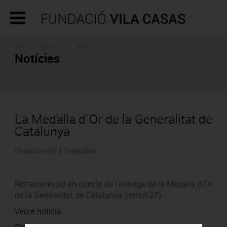
ART CONTEMPORANI - PREMSA
Notícies
La Medalla d´Or de la Generalitat de
Catalunya
Dimecres 07 | Setembre
Retransmissió en directe de l'entrega de la Medalla d'Or
de la Generalitat de Catalunya (minut 27).
Veure notícia.