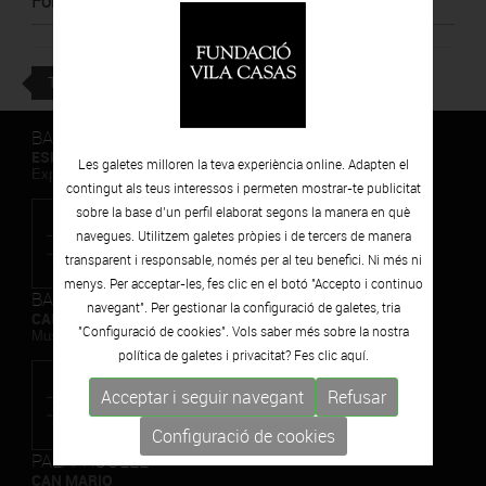
Font
:
Catalunya Informació
TORNAR
BARCELONA
ESPAIS VOLART
Les galetes milloren la teva experiència online. Adapten el
Exposicions Temporals d'Art Contemporani
contingut als teus interessos i permeten mostrar-te publicitat
sobre la base d’un perfil elaborat segons la manera en què
navegues. Utilitzem galetes pròpies i de tercers de manera
transparent i responsable, només per al teu benefici. Ni més ni
menys. Per acceptar-les, fes clic en el botó "Accepto i continuo
BARCELONA
navegant". Per gestionar la configuració de galetes, tria
CAN FRAMIS
"Configuració de cookies". Vols saber més sobre la nostra
Museu de Pintura Contemporània
política de galetes i privacitat? Fes clic
aquí.
Acceptar i seguir navegant
Refusar
Configuració de cookies
PALAFRUGELL
CAN MARIO