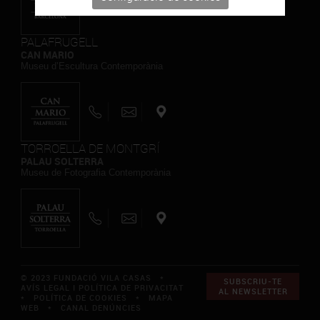
PALAFRUGELL
CAN MARIO
Museu d’Escultura Contemporània
TORROELLA DE MONTGRÍ
PALAU SOLTERRA
Museu de Fotografia Contemporània
© 2023 FUNDACIÓ VILA CASAS *
SUBSCRIU-TE
AVÍS LEGAL I POLÍTICA DE PRIVACITAT
AL NEWSLETTER
*
POLÍTICA DE COOKIES
*
MAPA
WEB
*
CANAL DENÚNCIES