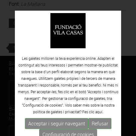
Font
:
La Mañana
Document adjunt
DESCARREGAR
TORNAR
Les galetes milloren la teva experiència online. Adapten el
BARCELONA
contingut als teus interessos i permeten mostrar-te publicitat
ESPAIS VOLART
sobre la base d’un perfil elaborat segons la manera en què
Exposicions Temporals d'Art Contemporani
navegues. Utilitzem galetes pròpies i de tercers de manera
transparent i responsable, només per al teu benefici. Ni més ni
menys. Per acceptar-les, fes clic en el botó "Accepto i continuo
navegant". Per gestionar la configuració de galetes, tria
"Configuració de cookies". Vols saber més sobre la nostra
BARCELONA
política de galetes i privacitat? Fes clic
aquí.
CAN FRAMIS
Museu de Pintura Contemporània
Acceptar i seguir navegant
Refusar
Configuració de cookies