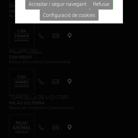
Acceptar i seguir navegant
Refusar
BARCELONA
CAN FRAMIS
Configuració de cookies
Museu de Pintura Contemporània
PALAFRUGELL
CAN MARIO
Museu d’Escultura Contemporània
TORROELLA DE MONTGRÍ
PALAU SOLTERRA
Museu de Fotografia Contemporània