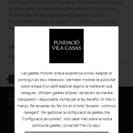
els Espais Volart de la Fundació Vila Casas, ressegueix
la trajectòria de trenta anys de l'artista i el reivindica:
"Partim del fet que l'obra de Claramunt no té el
reconeixement que es mereix", ha dit el co-comissari
Àlex Susanna, en declaracions a l'ACN.
Veure notícia
Font
:
La Vanguardia
Les galetes milloren la teva experiència online. Adapten el
TORNAR
contingut als teus interessos i permeten mostrar-te publicitat
sobre la base d’un perfil elaborat segons la manera en què
navegues. Utilitzem galetes pròpies i de tercers de manera
BARCELONA
ESPAIS VOLART
transparent i responsable, només per al teu benefici. Ni més ni
Exposicions Temporals d'Art Contemporani
menys. Per acceptar-les, fes clic en el botó "Accepto i continuo
navegant". Per gestionar la configuració de galetes, tria
"Configuració de cookies". Vols saber més sobre la nostra
política de galetes i privacitat? Fes clic
aquí.