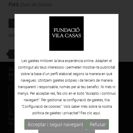
Font
:
Diari de Girona
La Fundació Vila Casas
DESCARREGAR
exhibeix l’obra pictòrica del cineasta Bigas Luna
TORNAR
Les galetes milloren la teva experiència online. Adapten el
contingut als teus interessos i permeten mostrar-te publicitat
BARCELONA
sobre la base d’un perfil elaborat segons la manera en què
ESPAIS VOLART
Exposicions Temporals d'Art Contemporani
navegues. Utilitzem galetes pròpies i de tercers de manera
transparent i responsable, només per al teu benefici. Ni més ni
menys. Per acceptar-les, fes clic en el botó "Accepto i continuo
navegant". Per gestionar la configuració de galetes, tria
"Configuració de cookies". Vols saber més sobre la nostra
BARCELONA
política de galetes i privacitat? Fes clic
aquí.
CAN FRAMIS
Museu de Pintura Contemporània
Acceptar i seguir navegant
Refusar