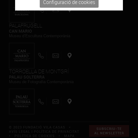
Configuració de cookies
PALAFRUGELL
CAN MARIO
Museu d’Escultura Contemporània
TORROELLA DE MONTGRÍ
PALAU SOLTERRA
Museu de Fotografia Contemporània
© 2023 FUNDACIÓ VILA CASAS *
SUBSCRIU-TE
AVÍS LEGAL I POLÍTICA DE PRIVACITAT
AL NEWSLETTER
*
POLÍTICA DE COOKIES
*
MAPA