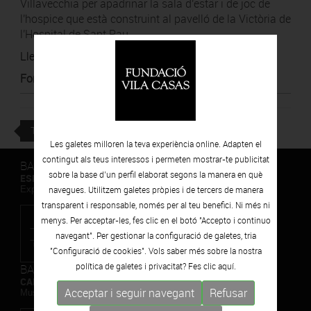
Villavecchia per apadrinar la sala d'estar i de joc de
l'hospice que està construint al pavelló de la Victòria de
l'Hospital de Sant Pau.
Llegir notícia
Font
:
Diari Ara
TORNAR
Les galetes milloren la teva experiència online. Adapten el
contingut als teus interessos i permeten mostrar-te publicitat
BARCELONA
sobre la base d’un perfil elaborat segons la manera en què
ESPAIS VOLART
Exposicions Temporals d'Art Contemporani
navegues. Utilitzem galetes pròpies i de tercers de manera
transparent i responsable, només per al teu benefici. Ni més ni
menys. Per acceptar-les, fes clic en el botó "Accepto i continuo
navegant". Per gestionar la configuració de galetes, tria
"Configuració de cookies". Vols saber més sobre la nostra
política de galetes i privacitat? Fes clic
aquí.
BARCELONA
CAN FRAMIS
Acceptar i seguir navegant
Refusar
Museu de Pintura Contemporània