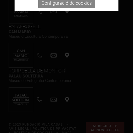
Configuració de cookies
PALAFRUGELL
CAN MARIO
Museu d’Escultura Contemporània
TORROELLA DE MONTGRÍ
PALAU SOLTERRA
Museu de Fotografia Contemporània
© 2023 FUNDACIÓ VILA CASAS *
SUBSCRIU-TE
AVÍS LEGAL I POLÍTICA DE PRIVACITAT
AL NEWSLETTER
*
POLÍTICA DE COOKIES
*
MAPA