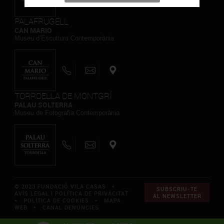
PALAFRUGELL
CAN MARIO
Museu d’Escultura Contemporània
TORROELLA DE MONTGRÍ
PALAU SOLTERRA
Museu de Fotografia Contemporània
© 2023 FUNDACIÓ VILA CASAS *
SUBSCRIU-TE
AVÍS LEGAL I POLÍTICA DE PRIVACITAT
AL NEWSLETTER
*
POLÍTICA DE COOKIES
*
MAPA
WEB
*
CANAL DENÚNCIES