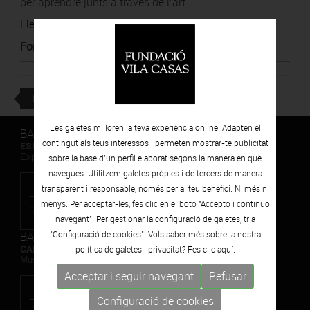
per aprendre junts a través de l’art.
Llegir notícia
Font
:
Betevé
TORNAR
Les galetes milloren la teva experiència online. Adapten el
BARCELONA
contingut als teus interessos i permeten mostrar-te publicitat
ESPAIS VOLART
Exposicions Temporals d'Art Contemporani
sobre la base d’un perfil elaborat segons la manera en què
navegues. Utilitzem galetes pròpies i de tercers de manera
transparent i responsable, només per al teu benefici. Ni més ni
menys. Per acceptar-les, fes clic en el botó "Accepto i continuo
navegant". Per gestionar la configuració de galetes, tria
BARCELONA
"Configuració de cookies". Vols saber més sobre la nostra
CAN FRAMIS
política de galetes i privacitat? Fes clic
aquí.
Museu de Pintura Contemporània
Acceptar i seguir navegant
Refusar
Configuració de cookies