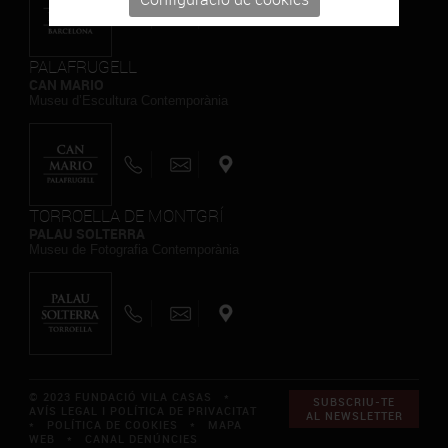
PALAFRUGELL
CAN MARIO
Museu d’Escultura Contemporània
TORROELLA DE MONTGRÍ
PALAU SOLTERRA
Museu de Fotografia Contemporània
© 2023 FUNDACIÓ VILA CASAS *
SUBSCRIU-TE
AVÍS LEGAL I POLÍTICA DE PRIVACITAT
AL NEWSLETTER
*
POLÍTICA DE COOKIES
*
MAPA
WEB
*
CANAL DENÚNCIES