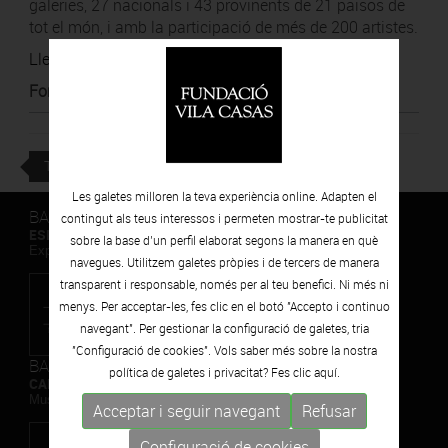
galeries, 27 nacionals i 43 provinents de 21 països de
tot el món, i amb la participació de més de 200 artistes.
Llegir article
Font
:
Moove magazine
TORNAR
Les galetes milloren la teva experiència online. Adapten el
BARCELONA
contingut als teus interessos i permeten mostrar-te publicitat
ESPAIS VOLART
sobre la base d’un perfil elaborat segons la manera en què
Exposicions Temporals d'Art Contemporani
navegues. Utilitzem galetes pròpies i de tercers de manera
transparent i responsable, només per al teu benefici. Ni més ni
menys. Per acceptar-les, fes clic en el botó "Accepto i continuo
navegant". Per gestionar la configuració de galetes, tria
"Configuració de cookies". Vols saber més sobre la nostra
BARCELONA
política de galetes i privacitat? Fes clic
aquí.
CAN FRAMIS
Museu de Pintura Contemporània
Acceptar i seguir navegant
Refusar
Configuració de cookies