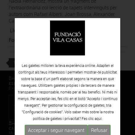
Nadia Hernández, mostra un fragment de
l’extraordinària col·lecció de tapets intervinguts per
autors com Rafael Alberti, Joan Brossa, Alexander
Calder, Equipo Crónica, Sonia Delaunay, etc.
Llegir notícia
Font
:
IAC (Instituto de Arte Contemporáneo)
TORNAR
Les galetes milloren la teva experiència online. Adapten el
contingut als teus interessos i permeten mostrar-te publicitat
BARCELONA
sobre la base d’un perfil elaborat segons la manera en què
ESPAIS VOLART
navegues. Utilitzem galetes pròpies i de tercers de manera
Exposicions Temporals d'Art Contemporani
transparent i responsable, només per al teu benefici. Ni més ni
menys. Per acceptar-les, fes clic en el botó "Accepto i continuo
navegant". Per gestionar la configuració de galetes, tria
"Configuració de cookies". Vols saber més sobre la nostra
política de galetes i privacitat? Fes clic
aquí.
BARCELONA
CAN FRAMIS
Acceptar i seguir navegant
Refusar
Museu de Pintura Contemporània