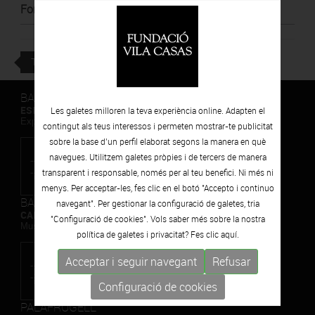
Font
:
Barcelona Televisió - ´Terrícoles´
TORNAR
BARCELONA
ESPAIS VOLART
Les galetes milloren la teva experiència online. Adapten el
Exposicions Temporals d'Art Contemporani
contingut als teus interessos i permeten mostrar-te publicitat
sobre la base d’un perfil elaborat segons la manera en què
navegues. Utilitzem galetes pròpies i de tercers de manera
transparent i responsable, només per al teu benefici. Ni més ni
menys. Per acceptar-les, fes clic en el botó "Accepto i continuo
BARCELONA
navegant". Per gestionar la configuració de galetes, tria
CAN FRAMIS
"Configuració de cookies". Vols saber més sobre la nostra
Museu de Pintura Contemporània
política de galetes i privacitat? Fes clic
aquí.
Acceptar i seguir navegant
Refusar
Configuració de cookies
PALAFRUGELL