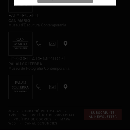
PALAFRUGELL
CAN MARIO
Museu d’Escultura Contemporània
TORROELLA DE MONTGRÍ
PALAU SOLTERRA
Museu de Fotografia Contemporània
© 2023 FUNDACIÓ VILA CASAS *
SUBSCRIU-TE
AVÍS LEGAL I POLÍTICA DE PRIVACITAT
AL NEWSLETTER
*
POLÍTICA DE COOKIES
*
MAPA
WEB
*
CANAL DENÚNCIES