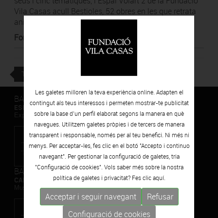
seus i cinc temàtiques, l’Espai Volart 2 de la Fundació
Vila Casas acull Bestioles, 52 obres en les que retrata
animals.
Font
:
El País
TORNAR
Les galetes milloren la teva experiència online. Adapten el
BARCELONA
contingut als teus interessos i permeten mostrar-te publicitat
ESPAIS VOLART
sobre la base d’un perfil elaborat segons la manera en què
Exposicions Temporals d'Art Contemporani
navegues. Utilitzem galetes pròpies i de tercers de manera
transparent i responsable, només per al teu benefici. Ni més ni
menys. Per acceptar-les, fes clic en el botó "Accepto i continuo
navegant". Per gestionar la configuració de galetes, tria
"Configuració de cookies". Vols saber més sobre la nostra
BARCELONA
política de galetes i privacitat? Fes clic
aquí.
CAN FRAMIS
Museu de Pintura Contemporània
Acceptar i seguir navegant
Refusar
Configuració de cookies