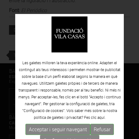
entre la figuració i l’abstracció.
Font
:
El Periódico
Document adjunt
DESCARREGAR
TORNAR
Les galetes milloren la teva experiència online. Adapten el
contingut als teus interessos i permeten mostrar-te publicitat
BARCELONA
ESPAIS VOLART
sobre la base d’un perfil elaborat segons la manera en què
Exposicions Temporals d'Art Contemporani
navegues. Utilitzem galetes pròpies i de tercers de manera
transparent i responsable, només per al teu benefici. Ni més ni
menys. Per acceptar-les, fes clic en el botó "Accepto i continuo
navegant". Per gestionar la configuració de galetes, tria
"Configuració de cookies". Vols saber més sobre la nostra
BARCELONA
política de galetes i privacitat? Fes clic
aquí.
CAN FRAMIS
Museu de Pintura Contemporània
Acceptar i seguir navegant
Refusar