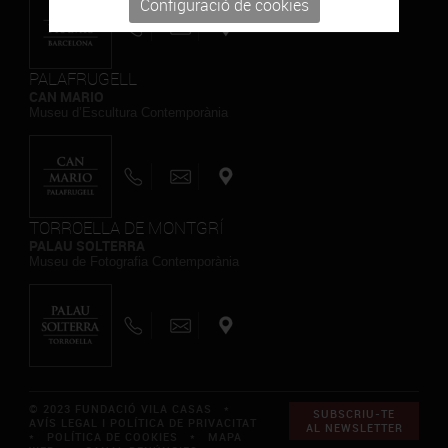
Configuració de cookies
PALAFRUGELL
CAN MARIO
Museu d’Escultura Contemporània
TORROELLA DE MONTGRÍ
PALAU SOLTERRA
Museu de Fotografia Contemporània
© 2023 FUNDACIÓ VILA CASAS *
SUBSCRIU-TE
AVÍS LEGAL I POLÍTICA DE PRIVACITAT
AL NEWSLETTER
*
POLÍTICA DE COOKIES
*
MAPA