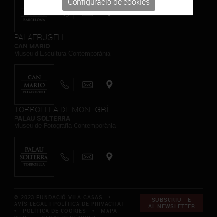
Configuració de cookies
PALAFRUGELL
CAN MARIO
Museu d’Escultura Contemporània
TORROELLA DE MONTGRÍ
PALAU SOLTERRA
Museu de Fotografia Contemporània
© 2023 FUNDACIÓ VILA CASAS *
SUBSCRIU-TE
AVÍS LEGAL I POLÍTICA DE PRIVACITAT
AL NEWSLETTER
*
POLÍTICA DE COOKIES
*
MAPA