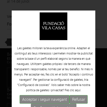
al 14 de juliol.
Veure notícia
Font
:
Clínic Barcelona
TORNAR
Les galetes milloren la teva experiència online. Adapten el
BARCELONA
contingut als teus interessos i permeten mostrar-te publicitat
ESPAIS VOLART
sobre la base d’un perfil elaborat segons la manera en què
Exposicions Temporals d'Art Contemporani
navegues. Utilitzem galetes pròpies i de tercers de manera
transparent i responsable, només per al teu benefici. Ni més ni
menys. Per acceptar-les, fes clic en el botó "Accepto i continuo
navegant". Per gestionar la configuració de galetes, tria
"Configuració de cookies". Vols saber més sobre la nostra
BARCELONA
política de galetes i privacitat? Fes clic
aquí.
CAN FRAMIS
Museu de Pintura Contemporània
Acceptar i seguir navegant
Refusar