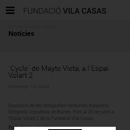
ART CONTEMPORANI - PREMSA
Notícies
´Cycle´ de Mayte Vieta, a l´Espai
Volart 2
Diumenge 13 | Juliol
Exposició de deu fotografies nocturnes d'aquesta
fotògrafa i escultora de Blanes. Fins al 20 de juliol a
l'Espai Volart 2 de la Fundació Vila Casas.
Font
:
Rac 1 - Via Lliure