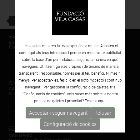
TORNAR
BARCELONA
ESPAIS VOLART
Les galetes milloren la teva experiència online. Adapten el
Exposicions Temporals d'Art Contemporani
contingut als teus interessos i permeten mostrar-te publicitat
sobre la base d’un perfil elaborat segons la manera en què
navegues. Utilitzem galetes pròpies i de tercers de manera
transparent i responsable, només per al teu benefici. Ni més ni
menys. Per acceptar-les, fes clic en el botó "Accepto i continuo
BARCELONA
navegant". Per gestionar la configuració de galetes, tria
CAN FRAMIS
Museu de Pintura Contemporània
"Configuració de cookies". Vols saber més sobre la nostra
política de galetes i privacitat? Fes clic
aquí.
Acceptar i seguir navegant
Refusar
Configuració de cookies
PALAFRUGELL
CAN MARIO