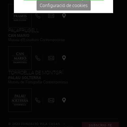
Configuració de cookies
PALAFRUGELL
CAN MARIO
Museu d’Escultura Contemporània
TORROELLA DE MONTGRÍ
PALAU SOLTERRA
Museu de Fotografia Contemporània
© 2023 FUNDACIÓ VILA CASAS *
SUBSCRIU-TE