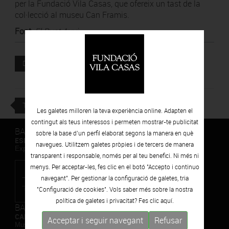
per la Fundació Vila Casas, que ofereix un tast de la
col·lecció al museu Can Framis.
Font
:
El Punt Avui
Document adjunt
DESCARREGAR
TORNAR
Les galetes milloren la teva experiència online. Adapten el
contingut als teus interessos i permeten mostrar-te publicitat
BARCELONA
sobre la base d’un perfil elaborat segons la manera en què
ESPAIS VOLART
navegues. Utilitzem galetes pròpies i de tercers de manera
Exposicions Temporals d'Art Contemporani
transparent i responsable, només per al teu benefici. Ni més ni
menys. Per acceptar-les, fes clic en el botó "Accepto i continuo
navegant". Per gestionar la configuració de galetes, tria
"Configuració de cookies". Vols saber més sobre la nostra
política de galetes i privacitat? Fes clic
aquí.
BARCELONA
CAN FRAMIS
Acceptar i seguir navegant
Refusar
Museu de Pintura Contemporània