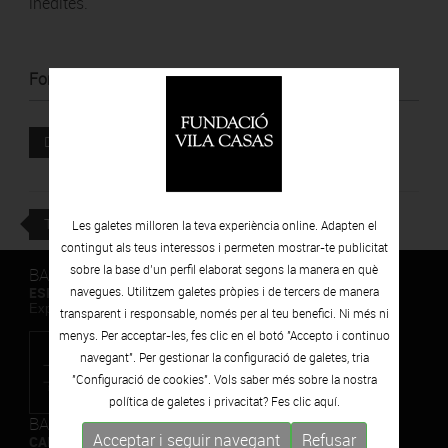
inèdites.
Font
:
La Razón
Document adjunt
DESCARREGAR
TORNAR
Les galetes milloren la teva experiència online. Adapten el
contingut als teus interessos i permeten mostrar-te publicitat
sobre la base d’un perfil elaborat segons la manera en què
BARCELONA
ESPAIS VOLART
navegues. Utilitzem galetes pròpies i de tercers de manera
Exposicions Temporals d'Art Contemporani
transparent i responsable, només per al teu benefici. Ni més ni
menys. Per acceptar-les, fes clic en el botó "Accepto i continuo
navegant". Per gestionar la configuració de galetes, tria
"Configuració de cookies". Vols saber més sobre la nostra
política de galetes i privacitat? Fes clic
aquí.
BARCELONA
Acceptar i seguir navegant
Refusar
CAN FRAMIS