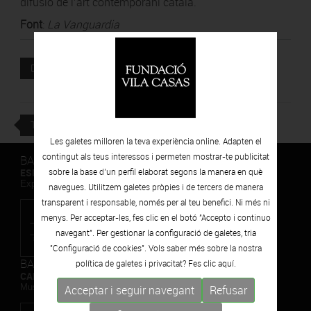
difusió de l’art contemporani català.
Font
:
La Vanguardia
Document adjunt
DESCARREGAR
TORNAR
Les galetes milloren la teva experiència online. Adapten el
contingut als teus interessos i permeten mostrar-te publicitat
BARCELONA
ESPAIS VOLART
sobre la base d’un perfil elaborat segons la manera en què
Exposicions Temporals d'Art Contemporani
navegues. Utilitzem galetes pròpies i de tercers de manera
transparent i responsable, només per al teu benefici. Ni més ni
menys. Per acceptar-les, fes clic en el botó "Accepto i continuo
navegant". Per gestionar la configuració de galetes, tria
"Configuració de cookies". Vols saber més sobre la nostra
BARCELONA
política de galetes i privacitat? Fes clic
aquí.
CAN FRAMIS
Museu de Pintura Contemporània
Acceptar i seguir navegant
Refusar