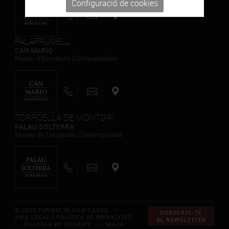
Configuració de cookies
PALAFRUGELL
CAN MARIO
Museu d’Escultura Contemporània
TORROELLA DE MONTGRÍ
PALAU SOLTERRA
Museu de Fotografia Contemporània
© 2023 FUNDACIÓ VILA CASAS *
SUBSCRIU-TE
AVÍS LEGAL I POLÍTICA DE PRIVACITAT
AL NEWSLETTER
*
POLÍTICA DE COOKIES
*
MAPA