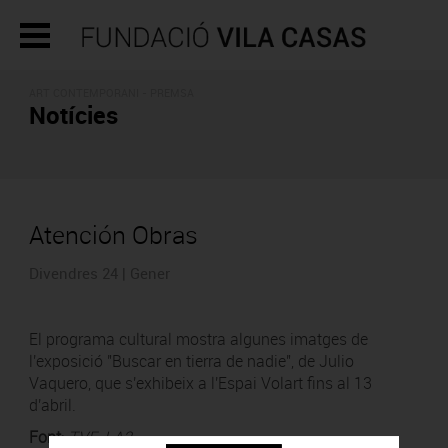
ART CONTEMPORANI - PREMSA
Notícies
Atención Obras
Divendres 24 | Gener
El programa cultural mostra algunes imatges de
l'exposició "Buscar en tierra de nadie", de Julio
Vaquero, que s'exhibeix a l'Espai Volart fins al 13
d'abril.
Font
:
TVE-LA2