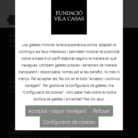
TORNAR
BARCELONA
ESPAIS VOLART
Les galetes milloren la teva experiència online. Adapten el
Exposicions Temporals d'Art Contemporani
contingut als teus interessos i permeten mostrar-te publicitat
sobre la base d’un perfil elaborat segons la manera en què
navegues. Utilitzem galetes pròpies i de tercers de manera
transparent i responsable, només per al teu benefici. Ni més ni
menys. Per acceptar-les, fes clic en el botó "Accepto i continuo
BARCELONA
navegant". Per gestionar la configuració de galetes, tria
CAN FRAMIS
Museu de Pintura Contemporània
"Configuració de cookies". Vols saber més sobre la nostra
política de galetes i privacitat? Fes clic
aquí.
Acceptar i seguir navegant
Refusar
Configuració de cookies
PALAFRUGELL
CAN MARIO
Museu d’Escultura Contemporània