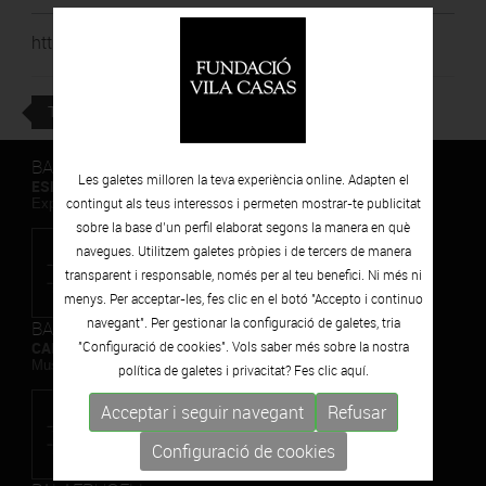
http://www.btv.cat/alacarta/rtic-1/41557/
TORNAR
BARCELONA
Les galetes milloren la teva experiència online. Adapten el
ESPAIS VOLART
contingut als teus interessos i permeten mostrar-te publicitat
Exposicions Temporals d'Art Contemporani
sobre la base d’un perfil elaborat segons la manera en què
navegues. Utilitzem galetes pròpies i de tercers de manera
transparent i responsable, només per al teu benefici. Ni més ni
menys. Per acceptar-les, fes clic en el botó "Accepto i continuo
navegant". Per gestionar la configuració de galetes, tria
BARCELONA
CAN FRAMIS
"Configuració de cookies". Vols saber més sobre la nostra
Museu de Pintura Contemporània
política de galetes i privacitat? Fes clic
aquí.
Acceptar i seguir navegant
Refusar
Configuració de cookies