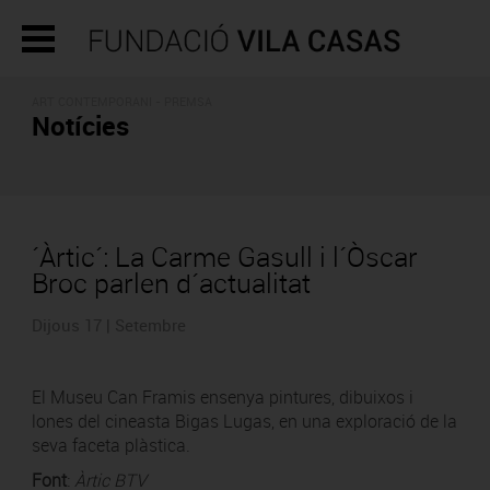
ART CONTEMPORANI - PREMSA
Notícies
´Àrtic´: La Carme Gasull i l´Òscar
Broc parlen d´actualitat
Dijous 17 | Setembre
El Museu Can Framis ensenya pintures, dibuixos i
lones del cineasta Bigas Lugas, en una exploració de la
seva faceta plàstica.
Font
:
Àrtic BTV