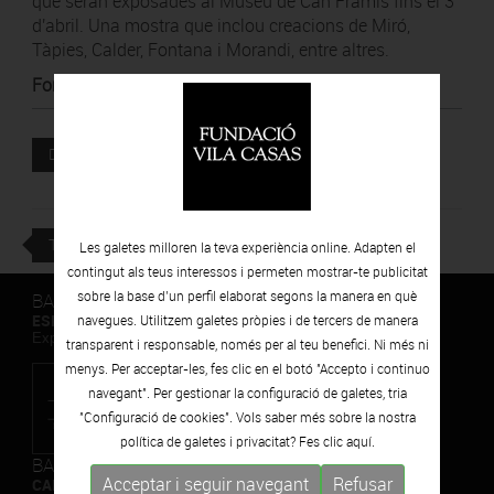
que seràn exposades al Museu de Can Framis fins el 3
d'abril. Una mostra que inclou creacions de Miró,
Tàpies, Calder, Fontana i Morandi, entre altres.
Font
:
El Periódico de Catalunya
Document adjunt
DESCARREGAR
TORNAR
Les galetes milloren la teva experiència online. Adapten el
contingut als teus interessos i permeten mostrar-te publicitat
sobre la base d’un perfil elaborat segons la manera en què
BARCELONA
ESPAIS VOLART
navegues. Utilitzem galetes pròpies i de tercers de manera
Exposicions Temporals d'Art Contemporani
transparent i responsable, només per al teu benefici. Ni més ni
menys. Per acceptar-les, fes clic en el botó "Accepto i continuo
navegant". Per gestionar la configuració de galetes, tria
"Configuració de cookies". Vols saber més sobre la nostra
política de galetes i privacitat? Fes clic
aquí.
BARCELONA
Acceptar i seguir navegant
Refusar
CAN FRAMIS