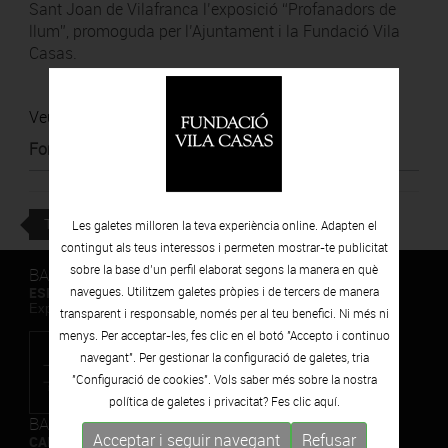
Sant Joan de Vilafranca l’exposició “Profanadors de
llum”, promoguda per l’Ajuntament i la Fundació Vila
Casas.
Veure notícia
Font
:
El Cargol (Magazín del Penedès)
TORNAR
Les galetes milloren la teva experiència online. Adapten el
contingut als teus interessos i permeten mostrar-te publicitat
sobre la base d’un perfil elaborat segons la manera en què
BARCELONA
ESPAIS VOLART
navegues. Utilitzem galetes pròpies i de tercers de manera
Exposicions Temporals d'Art Contemporani
transparent i responsable, només per al teu benefici. Ni més ni
menys. Per acceptar-les, fes clic en el botó "Accepto i continuo
navegant". Per gestionar la configuració de galetes, tria
"Configuració de cookies". Vols saber més sobre la nostra
política de galetes i privacitat? Fes clic
aquí.
BARCELONA
Acceptar i seguir navegant
Refusar
CAN FRAMIS