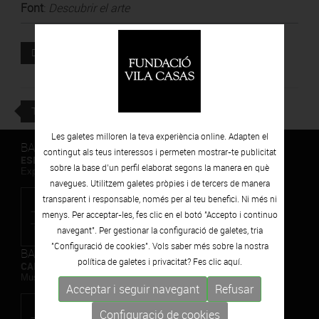
Font
:
Descubrir el arte
Document adjunt
DESCARREGAR
TORNAR
Les galetes milloren la teva experiència online. Adapten el
BARCELONA
contingut als teus interessos i permeten mostrar-te publicitat
ESPAIS VOLART
sobre la base d’un perfil elaborat segons la manera en què
Exposicions Temporals d'Art Contemporani
navegues. Utilitzem galetes pròpies i de tercers de manera
transparent i responsable, només per al teu benefici. Ni més ni
menys. Per acceptar-les, fes clic en el botó "Accepto i continuo
navegant". Per gestionar la configuració de galetes, tria
"Configuració de cookies". Vols saber més sobre la nostra
BARCELONA
política de galetes i privacitat? Fes clic
aquí.
CAN FRAMIS
Museu de Pintura Contemporània
Acceptar i seguir navegant
Refusar
Configuració de cookies