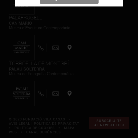
PALAFRUGELL
CAN MARIO
Museu d’Escultura Contemporània
TORROELLA DE MONTGRÍ
PALAU SOLTERRA
Museu de Fotografia Contemporània
© 2023 FUNDACIÓ VILA CASAS *
SUBSCRIU-TE
AVÍS LEGAL I POLÍTICA DE PRIVACITAT
AL NEWSLETTER
*
POLÍTICA DE COOKIES
*
MAPA
WEB
*
CANAL DENÚNCIES