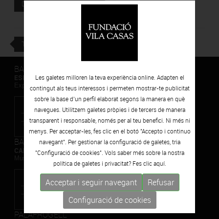
Document adjunt
DESCARREGAR
TORNAR
BARCELONA
ESPAIS VOLART
Les galetes milloren la teva experiència online. Adapten el
Exposicions Temporals d'Art Contemporani
contingut als teus interessos i permeten mostrar-te publicitat
sobre la base d’un perfil elaborat segons la manera en què
navegues. Utilitzem galetes pròpies i de tercers de manera
transparent i responsable, només per al teu benefici. Ni més ni
menys. Per acceptar-les, fes clic en el botó "Accepto i continuo
BARCELONA
navegant". Per gestionar la configuració de galetes, tria
CAN FRAMIS
"Configuració de cookies". Vols saber més sobre la nostra
Museu de Pintura Contemporània
política de galetes i privacitat? Fes clic
aquí.
Acceptar i seguir navegant
Refusar
Configuració de cookies
PALAFRUGELL