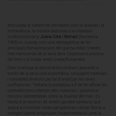
Articulada al voltant de conceptes com la dualitat i la
immanència, la mostra dedicada a la creadora
multidisciplinària
Joana Cera i Bernad
(Barcelona,
1965) es concep com una retrospectiva de les
principals formalitzacions del que ha estat l’interès
més transversal de la seva obra: l’exploració positiva
del límit o el llindar entès (meta)físicament.
Cera investiga la relació entre contraris aparents a
través de la seva unió espontània, conjugant materials
i conceptes diversos per tal d’analitzar les seves
confluències. Treballa la paradoxa a fi de fer aflorar les
contradiccions internes dels materials i qüestionar
nocions sobreenteses sobre la dualitat del món. Es
tracta d’un exercici de síntesi gairebé kantiana, que
aspira a il·luminar noves perspectives i donar forma a
imatges latents mitjançant l’experimentació amb la