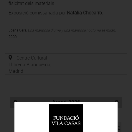
fisicitat dels materials.
Exposició comissariada per
Natàlia Chocarro
.
Joana Cera,
Una mariposa diurna y una mariposa nocturna se miran
,
2009.
Centre Cultural-
Llibreria Blanquerna,
Madrid
Agost
2026
Dl
Dm
Dx
Dj
Dv
Ds
Du
1
2