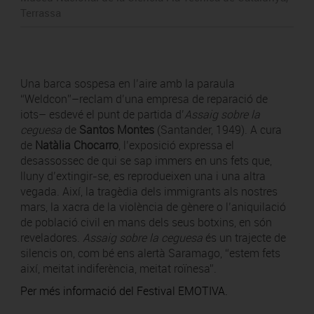
Terrassa
Una barca sospesa en l’aire amb la paraula
“Weldcon”–reclam d’una empresa de reparació de
iots– esdevé el punt de partida d’
Assaig sobre la
ceguesa
de
Santos Montes
(Santander, 1949). A cura
de
Natàlia Chocarro
, l’exposició expressa el
desassossec de qui se sap immers en uns fets que,
lluny d’extingir-se, es reprodueixen una i una altra
vegada. Així, la tragèdia dels immigrants als nostres
mars, la xacra de la violència de gènere o l’aniquilació
de població civil en mans dels seus botxins, en són
reveladores.
Assaig sobre la ceguesa
és un trajecte de
silencis on, com bé ens alertà Saramago, “estem fets
així, meitat indiferència, meitat roïnesa”.
Per més informació del Festival EMOTIVA.