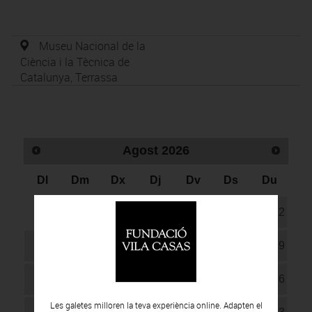
Museu Nacional de la
Ciència i la Tècnica de
Catalunya, Terrassa
Agost
2026
Dl
Dm
Dx
Dj
Dv
Ds
Du
1
2
3
4
5
6
7
8
9
10
11
12
13
14
15
16
Les galetes milloren la teva experiència online. Adapten el