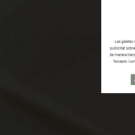
Les galetes 
publicitat sobr
de manera transp
"Accepto i con