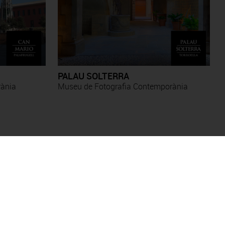
PALAU SOLTERRA
rània
Museu de Fotografia Contemporània
Antoni Forcada