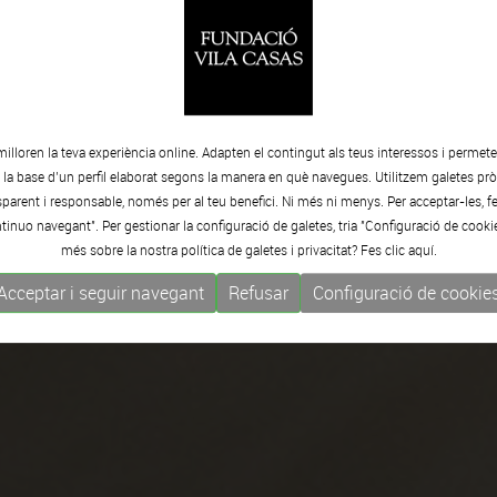
milloren la teva experiència online. Adapten el contingut als teus interessos i permet
e la base d’un perfil elaborat segons la manera en què navegues. Utilitzem galetes pròp
arent i responsable, només per al teu benefici. Ni més ni menys. Per acceptar-les, fe
tinuo navegant". Per gestionar la configuració de galetes, tria "Configuració de cooki
més sobre la nostra política de galetes i privacitat? Fes clic
aquí.
Acceptar i seguir navegant
Refusar
Configuració de cookie