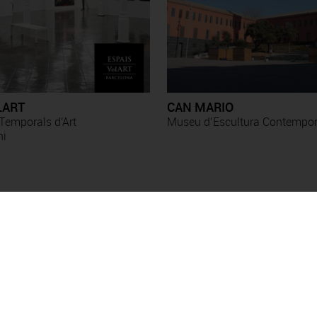
LART
CAN MARIO
Temporals d'Art
Museu d’Escultura Contempo
ni
Exposicions
Esther Boix