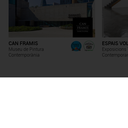
CAN FRAMIS
ESPAIS VO
Museu de Pintura
Exposicions 
Contemporània
Contempora
Anna Irina Russell