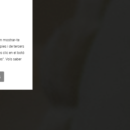
en mostrar-te
ies i de tercers
s clic en el botó
es". Vols saber
s