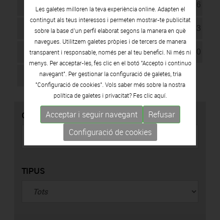
10
11
12
13
14
15
16
Les galetes milloren la teva experiència online. Adapten el
contingut als teus interessos i permeten mostrar-te publicitat
17
18
19
20
21
22
23
sobre la base d’un perfil elaborat segons la manera en què
navegues. Utilitzem galetes pròpies i de tercers de manera
24
25
26
27
28
29
30
transparent i responsable, només per al teu benefici. Ni més ni
menys. Per acceptar-les, fes clic en el botó "Accepto i continuo
navegant". Per gestionar la configuració de galetes, tria
31
"Configuració de cookies". Vols saber més sobre la nostra
política de galetes i privacitat? Fes clic
aquí.
Acceptar i seguir navegant
Refusar
CERCADOR
Configuració de cookies
TIPUS