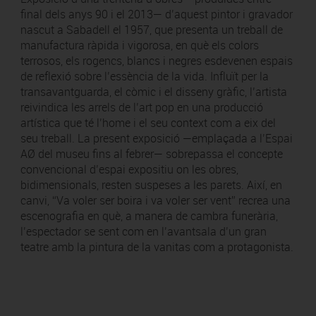
final dels anys 90 i el 2013— d’aquest pintor i gravador
nascut a Sabadell el 1957, que presenta un treball de
manufactura ràpida i vigorosa, en què els colors
terrosos, els rogencs, blancs i negres esdevenen espais
de reflexió sobre l’essència de la vida. Influït per la
transavantguarda, el còmic i el disseny gràfic, l’artista
reivindica les arrels de l’art pop en una producció
artística que té l’home i el seu context com a eix del
seu treball. La present exposició —emplaçada a l’Espai
AØ del museu fins al febrer— sobrepassa el concepte
convencional d’espai expositiu on les obres,
bidimensionals, resten suspeses a les parets. Així, en
canvi, “Va voler ser boira i va voler ser vent” recrea una
escenografia en què, a manera de cambra funerària,
l’espectador se sent com en l’avantsala d’un gran
teatre amb la pintura de la vanitas com a protagonista.