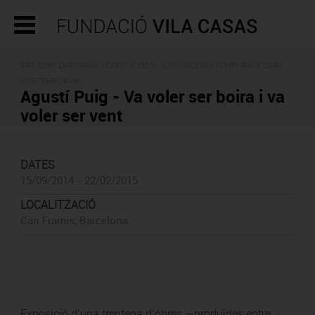
ART CONTEMPORANI -
EXPOSICIONS
- EXPOSICIONS TEMPORALS D'ART
CONTEMPORANI
Agustí Puig - Va voler ser boira i va
voler ser vent
DATES
15/09/2014 - 22/02/2015
LOCALITZACIÓ
Can Framis, Barcelona
Exposició d’una trentena d’obres —produïdes entre