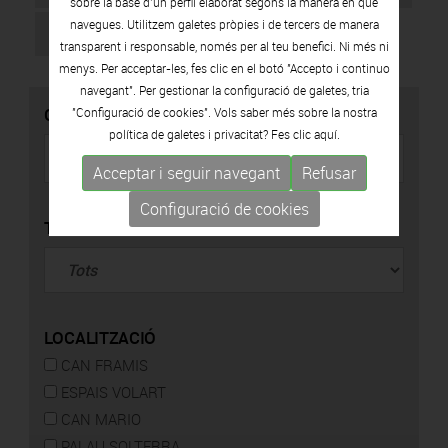
sobre la base d’un perfil elaborat segons la manera en què
navegues. Utilitzem galetes pròpies i de tercers de manera
31
transparent i responsable, només per al teu benefici. Ni més ni
menys. Per acceptar-les, fes clic en el botó "Accepto i continuo
navegant". Per gestionar la configuració de galetes, tria
CERCADOR
"Configuració de cookies". Vols saber més sobre la nostra
política de galetes i privacitat? Fes clic
aquí.
Acceptar i seguir navegant
Refusar
Configuració de cookies
TIPUS
LOCALITZACIÓ
CAN FRAMIS
ESPAIS VOLART
CAN MARIO
PALAU SOLTERRA