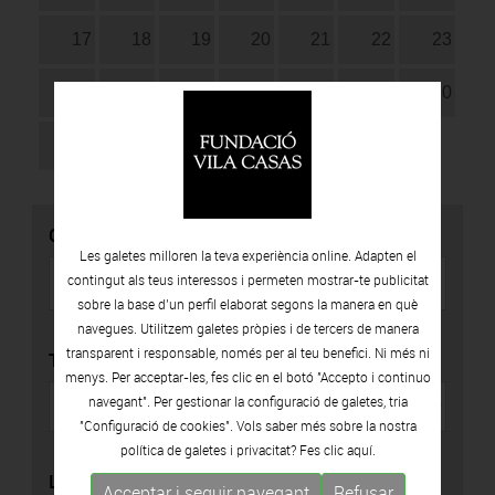
17
18
19
20
21
22
23
24
25
26
27
28
29
30
31
CERCADOR
Les galetes milloren la teva experiència online. Adapten el
contingut als teus interessos i permeten mostrar-te publicitat
sobre la base d’un perfil elaborat segons la manera en què
navegues. Utilitzem galetes pròpies i de tercers de manera
transparent i responsable, només per al teu benefici. Ni més ni
TIPUS
menys. Per acceptar-les, fes clic en el botó "Accepto i continuo
navegant". Per gestionar la configuració de galetes, tria
"Configuració de cookies". Vols saber més sobre la nostra
política de galetes i privacitat? Fes clic
aquí.
LOCALITZACIÓ
Acceptar i seguir navegant
Refusar