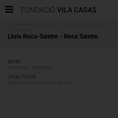
ART CONTEMPORANI -
EXPOSICIONS
- EXPOSICIONS TEMPORALS D'ART
CONTEMPORANI
Lluís Roca-Sastre - Roca Sastre
DATES
09/03/2002 - 02/06/2002
LOCALITZACIÓ
Palau Solterra, Torroella de Montgrí