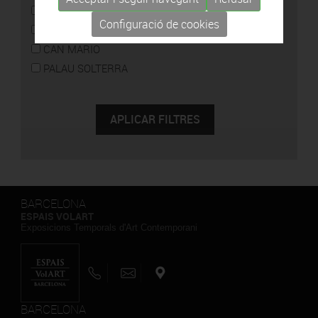
CAN FRAMIS
Configuració de cookies
ESPAIS VOLART
CAN MARIO
PALAU SOLTERRA
BARCELONA
ESPAIS VOLART
Exposicions Temporals d'Art Contemporani
BARCELONA