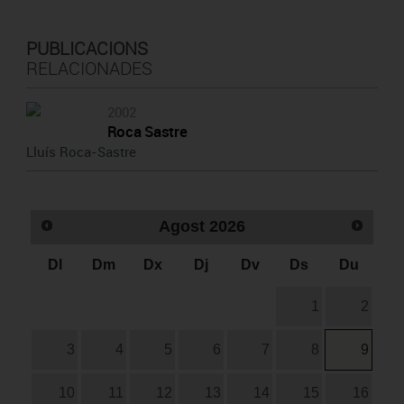
PUBLICACIONS
RELACIONADES
2002
Roca Sastre
Lluís Roca-Sastre
Agost
2026
Dl
Dm
Dx
Dj
Dv
Ds
Du
1
2
3
4
5
6
7
8
9
10
11
12
13
14
15
16