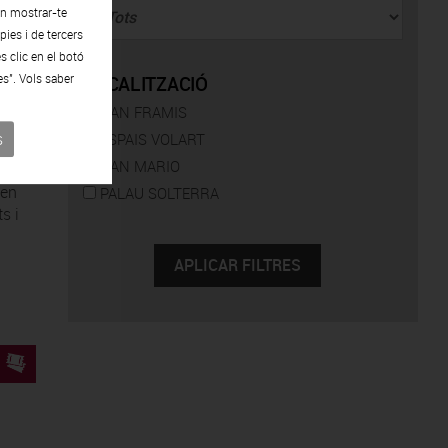
en mostrar-te
ies i de tercers
s clic en el botó
es". Vols saber
LOCALITZACIÓ
CAN FRAMIS
riada
s
ESPAIS VOLART
quim
CAN MARIO
icar
len
PALAU SOLTERRA
s i
a