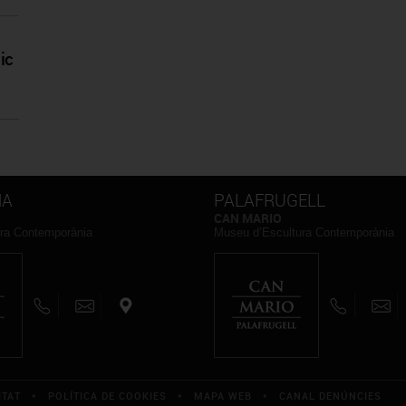
ic
NA
PALAFRUGELL
CAN MARIO
ra Contemporània
Museu d’Escultura Contemporània
ITAT
*
POLÍTICA DE COOKIES
*
MAPA WEB
*
CANAL DENÚNCIES