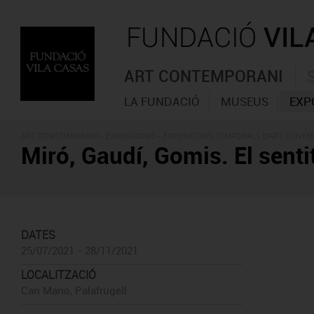
ART CONTEMPORANI
LA FUNDACIÓ
MUSEUS
EXP
ART CONTEMPORANI -
EXPOSICIONS
- EXPOSICIONS TEMPORALS D'ART CONT
Miró, Gaudí, Gomis. El sentit
DATES
25/07/2021 - 28/11/2021
LOCALITZACIÓ
Can Mario, Palafrugell