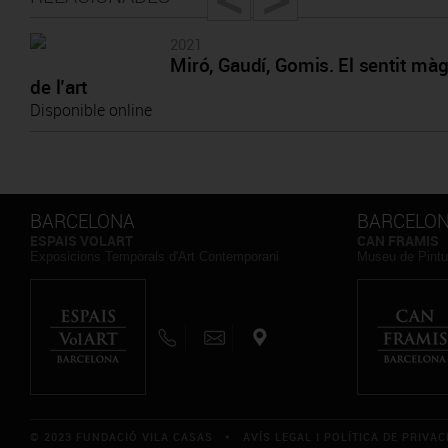
2021
Miró, Gaudí, Gomis. El sentit màg
de l’art
Disponible online
BARCELONA
BARCELO
ESPAIS VOLART
CAN FRAMIS
Exposicions Temporals d'Art Contemporani
Museu de Pintu
© 2023 FUNDACIÓ VILA CASAS *
AVÍS LEGAL I POLÍTICA DE PRIVAC