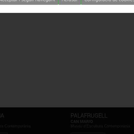
NA
PALAFRUGELL
CAN MARIO
ra Contemporània
Museu d’Escultura Contemporània