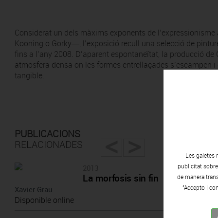
Considerat un dels màxims exponents de l’expressionisme a
Kooning o Gorky―, l’exposició recull una selecció de pintu
fins a l’any 2008. D’aparent espontaneïtat, la producció de
atmosfera densa on les formes entrellaçades s’escampen i 
tangible.
<
>
PUBLICACIONS
RELACIONADES
Les galetes 
publicitat sobr
2013
La morfosis sin fin
de manera transp
"Accepto i con
Xavier Grau
Disponible online