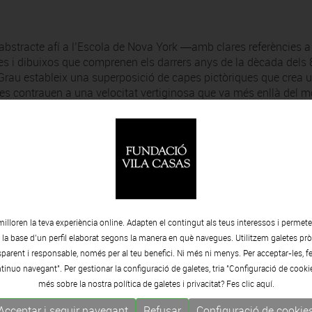
bstracte afí a l’Escola de Nova York ―amb clares referències a
res i dibuixos que comprenen els darrers anys de la dècada dels
 Grau estableix una superposició de capes pictòriques que crea 
es contrauen a una velocitat vertiginosa que va més enllà del 
milloren la teva experiència online. Adapten el contingut als teus interessos i permet
e la base d’un perfil elaborat segons la manera en què navegues. Utilitzem galetes pròp
arent i responsable, només per al teu benefici. Ni més ni menys. Per acceptar-les, fe
tinuo navegant". Per gestionar la configuració de galetes, tria "Configuració de cooki
més sobre la nostra política de galetes i privacitat? Fes clic
aquí.
Acceptar i seguir navegant
Refusar
Configuració de cookie