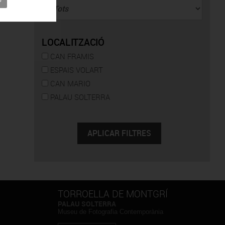
LOCALITZACIÓ
CAN FRAMIS
ESPAIS VOLART
CAN MARIO
PALAU SOLTERRA
TORROELLA DE MONTGRÍ
PALAU SOLTERRA
Museu de Fotografia Contemporània