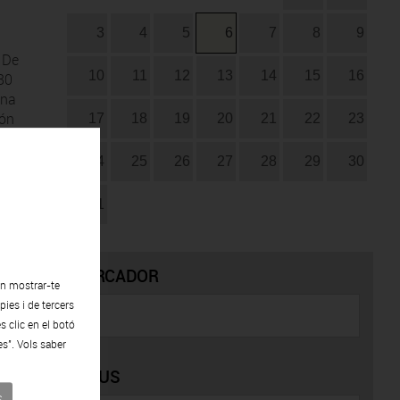
3
4
5
6
7
8
9
 De
10
11
12
13
14
15
16
 80
una
món
17
18
19
20
21
22
23
24
25
26
27
28
29
30
31
CERCADOR
en mostrar-te
ies i de tercers
s clic en el botó
es". Vols saber
TIPUS
s