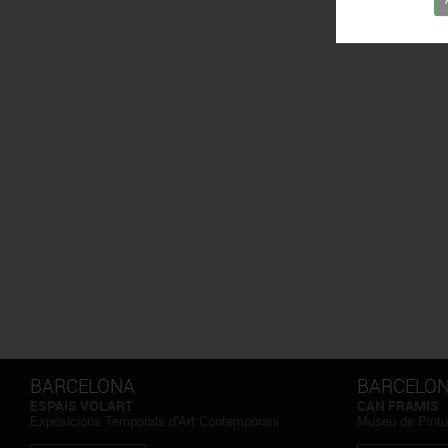
BARCELONA
BARCELO
ESPAIS VOLART
CAN FRAMIS
Exposicions Temporals d'Art Contemporani
Museu de Pintu