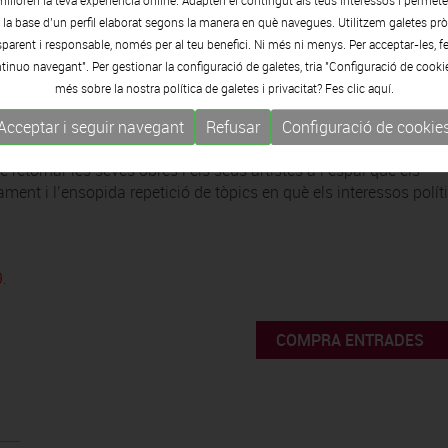
milloren la teva experiència online. Adapten el contingut als teus interessos i permet
e la base d’un perfil elaborat segons la manera en què navegues. Utilitzem galetes pròp
arent i responsable, només per al teu benefici. Ni més ni menys. Per acceptar-les, fe
tinuo navegant". Per gestionar la configuració de galetes, tria "Configuració de cooki
més sobre la nostra política de galetes i privacitat? Fes clic
aquí.
cació política i social? Natura o ésser humà? Aquestes i moltes a
Acceptar i seguir navegant
Refusar
Configuració de cookie
ó. Una mostra que vol ser un camí per on transitar cap a la
retornar les seves obres i els seus artistes a l’espai que els
ent i l’ensopida repetició de tòpics en què els interessos políti
9.
COMPRA ENTRADES