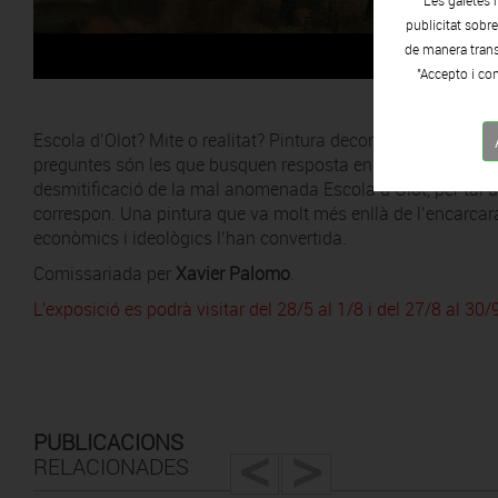
Les galetes 
publicitat sobr
de manera transp
"Accepto i con
Escola d’Olot? Mite o realitat? Pintura decorativa o reivindi
preguntes són les que busquen resposta en aquesta exposici
desmitificació de la mal anomenada Escola d’Olot, per tal de 
correspon. Una pintura que va molt més enllà de l’encarcaram
econòmics i ideològics l’han convertida.
Comissariada per
Xavier Palomo
.
L'exposició es podrà visitar del 28/5 al 1/8 i del 27/8 al 30/
<
>
PUBLICACIONS
RELACIONADES