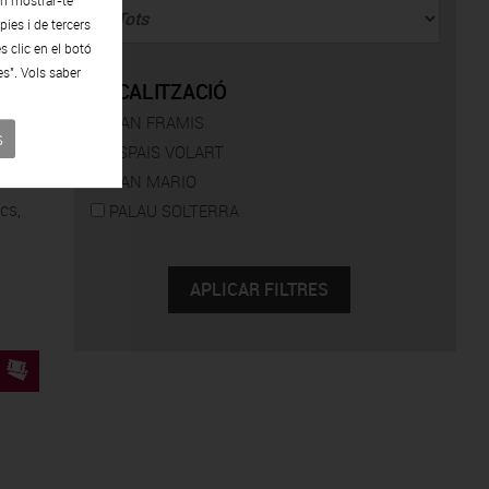
en mostrar-te
ies i de tercers
s clic en el botó
es". Vols saber
LOCALITZACIÓ
CAN FRAMIS
ltres
s
ESPAIS VOLART
CAN MARIO
cs,
PALAU SOLTERRA