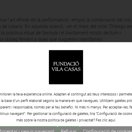
tiva l’art efímer de la performance i empra la combinació del cos,
a de catarsi. En aquesta ocasió, i en el marc del cicle “Diàlegs 
e la pràctica ritual de Serinyà i el tractament místic de llum i
un diàleg femení a dues que suggereix hierofanies.
milloren la teva experiència online. Adapten el contingut als teus interessos i permet
e la base d’un perfil elaborat segons la manera en què navegues. Utilitzem galetes pròp
arent i responsable, només per al teu benefici. Ni més ni menys. Per acceptar-les, fe
tinuo navegant". Per gestionar la configuració de galetes, tria "Configuració de cooki
més sobre la nostra política de galetes i privacitat? Fes clic
aquí.
Acceptar i seguir navegant
Refusar
Configuració de cookie