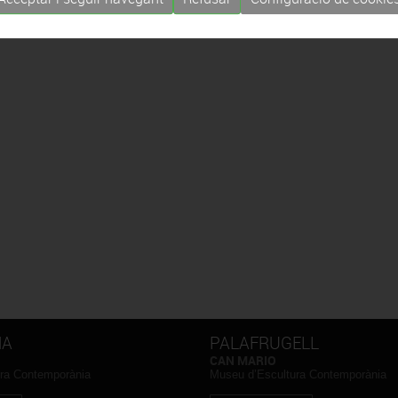
NA
PALAFRUGELL
CAN MARIO
ra Contemporània
Museu d’Escultura Contemporània