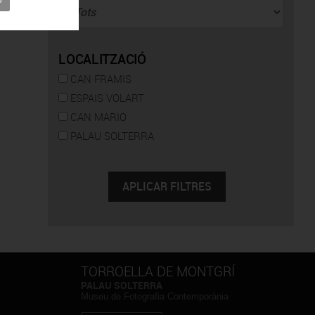
LOCALITZACIÓ
CAN FRAMIS
ESPAIS VOLART
CAN MARIO
PALAU SOLTERRA
TORROELLA DE MONTGRÍ
PALAU SOLTERRA
Museu de Fotografia Contemporània