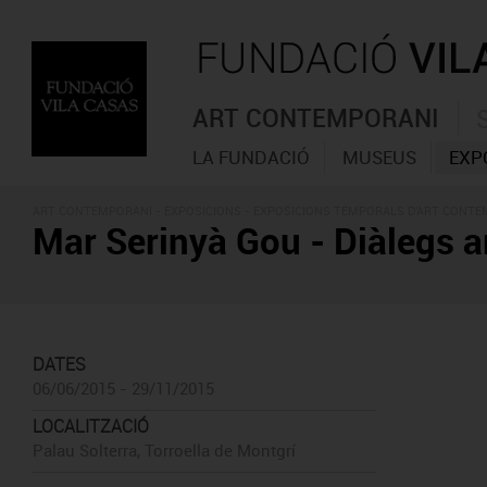
ART CONTEMPORANI
LA FUNDACIÓ
MUSEUS
EXP
ART CONTEMPORANI -
EXPOSICIONS
- EXPOSICIONS TEMPORALS D'ART CONT
Mar Serinyà Gou - Diàlegs a
DATES
06/06/2015 - 29/11/2015
LOCALITZACIÓ
Palau Solterra, Torroella de Montgrí