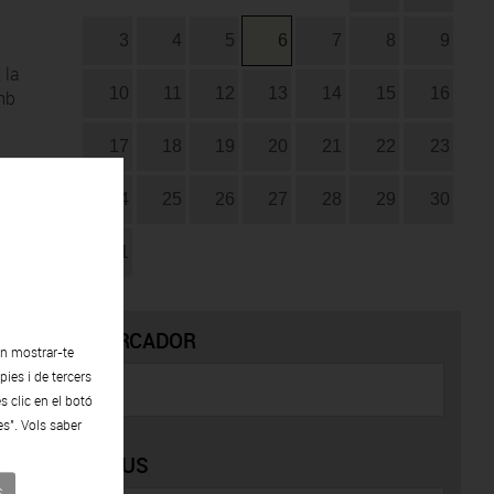
3
4
5
6
7
8
9
 la
10
11
12
13
14
15
16
amb
17
18
19
20
21
22
23
24
25
26
27
28
29
30
31
CERCADOR
en mostrar-te
ies i de tercers
s clic en el botó
es". Vols saber
TIPUS
s