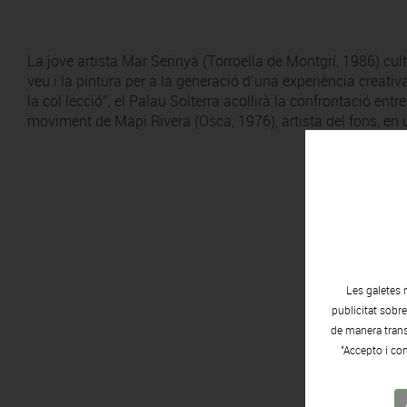
La jove artista Mar Serinyà (Torroella de Montgrí, 1986) cul
veu i la pintura per a la generació d’una experiència creativ
la col·lecció”, el Palau Solterra acollirà la confrontació entr
moviment de Mapi Rivera (Osca, 1976), artista del fons, en 
Les galetes 
publicitat sobr
de manera transp
"Accepto i con