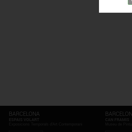
BARCELONA
BARCELO
ESPAIS VOLART
CAN FRAMIS
Exposicions Temporals d'Art Contemporani
Museu de Pintu