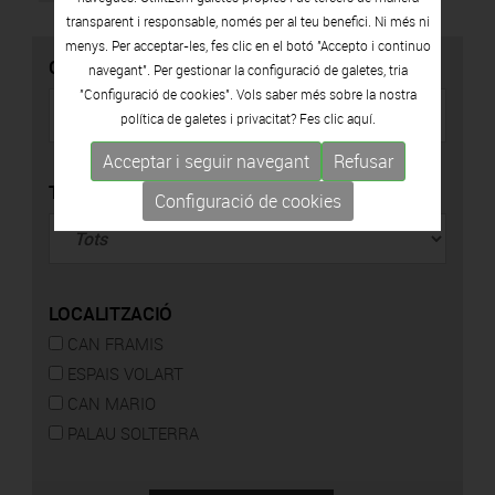
transparent i responsable, només per al teu benefici. Ni més ni
menys. Per acceptar-les, fes clic en el botó "Accepto i continuo
CERCADOR
navegant". Per gestionar la configuració de galetes, tria
"Configuració de cookies". Vols saber més sobre la nostra
política de galetes i privacitat? Fes clic
aquí.
Acceptar i seguir navegant
Refusar
TIPUS
Configuració de cookies
LOCALITZACIÓ
CAN FRAMIS
ESPAIS VOLART
CAN MARIO
PALAU SOLTERRA