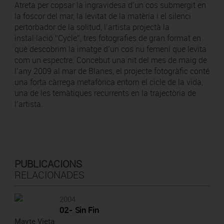
Atreta per copsar la ingravidesa d’un cos submergit en
la foscor del mar, la levitat de la matèria i el silenci
pertorbador de la solitud, l’artista projectà la
instal·lació “Cycle”, tres fotografies de gran format en
què descobrim la imatge d’un cos nu femení que levita
com un espectre. Concebut una nit del mes de maig de
l’any 2009 al mar de Blanes, el projecte fotogràfic conté
una forta càrrega metafòrica entorn el cicle de la vida,
una de les temàtiques recurrents en la trajectòria de
l’artista.
PUBLICACIONS
RELACIONADES
2004
02- Sin Fin
Mayte Vieta
Ma