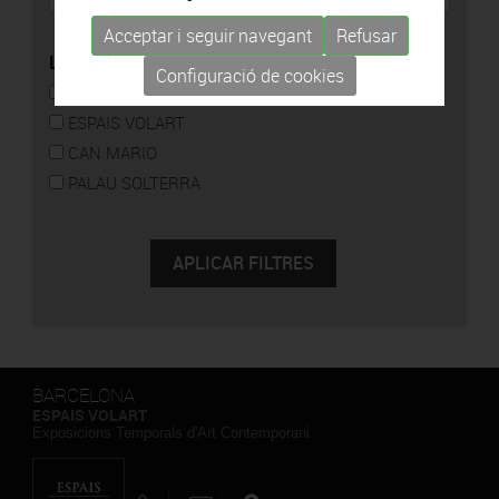
Acceptar i seguir navegant
Refusar
LOCALITZACIÓ
Configuració de cookies
CAN FRAMIS
ESPAIS VOLART
CAN MARIO
PALAU SOLTERRA
BARCELONA
ESPAIS VOLART
Exposicions Temporals d'Art Contemporani