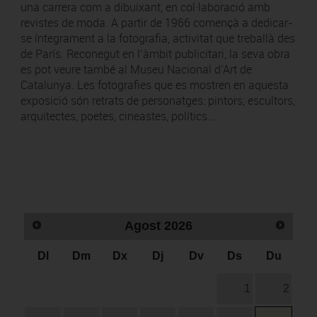
una carrera com a dibuixant, en col·laboració amb
revistes de moda. A partir de 1966 començà a dedicar-
se íntegrament a la fotografia, activitat que treballà des
de París. Reconegut en l’àmbit publicitari, la seva obra
es pot veure també al Museu Nacional d’Art de
Catalunya. Les fotografies que es mostren en aquesta
exposició són retrats de personatges: pintors, escultors,
arquitectes, poetes, cineastes, polítics...
Agost
2026
Dl
Dm
Dx
Dj
Dv
Ds
Du
1
2