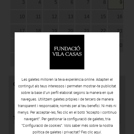
3
4
5
6
7
8
9
10
11
12
13
14
15
16
17
18
19
20
21
22
23
24
25
26
27
28
29
30
31
Les galetes milloren la teva experiència online. Adapten el
CERCADOR
contingut als teus interessos i permeten mostrar-te publicitat
sobre la base d’un perfil elaborat segons la manera en què
navegues. Utilitzem galetes pròpies i de tercers de manera
transparent i responsable, només per al teu benefici. Ni més ni
menys. Per acceptar-les, fes clic en el botó "Accepto i continuo
TIPUS
navegant". Per gestionar la configuració de galetes, tria
"Configuració de cookies". Vols saber més sobre la nostra
política de galetes i privacitat? Fes clic
aquí.