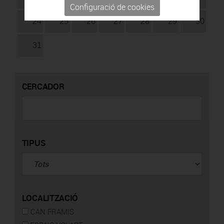
Configuració de cookies
24
25
26
27
28
29
30
31
CERCADOR
TIPUS
LOCALITZACIÓ
CAN FRAMIS