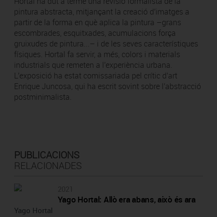
Hortal ha dut a terme una revisió formalista de la
pintura abstracta, mitjançant la creació d'imatges a
partir de la forma en què aplica la pintura –grans
escombrades, esquitxades, acumulacions força
gruixudes de pintura...– i de les seves característiques
físiques. Hortal fa servir, a més, colors i materials
industrials que remeten a l'experiència urbana.
L'exposició ha estat comissariada pel crític d'art
Enrique Juncosa, qui ha escrit sovint sobre l'abstracció
postminimalista.
PUBLICACIONS
RELACIONADES
2021
Yago Hortal: Allò era abans, això és ara
Yago Hortal