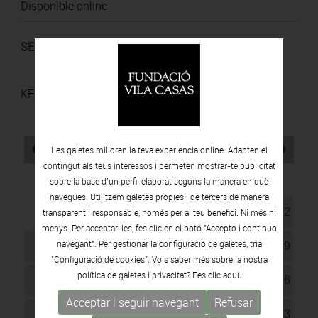
Disponible online
SELECCIÓ D'OBRES
KF23
SP161
H+
Agost
2026
Les galetes milloren la teva experiència online. Adapten el
contingut als teus interessos i permeten mostrar-te publicitat
Dl
Dm
Dx
Dj
Dv
Ds
Du
sobre la base d’un perfil elaborat segons la manera en què
navegues. Utilitzem galetes pròpies i de tercers de manera
1
2
transparent i responsable, només per al teu benefici. Ni més ni
menys. Per acceptar-les, fes clic en el botó "Accepto i continuo
navegant". Per gestionar la configuració de galetes, tria
3
4
5
6
7
8
9
"Configuració de cookies". Vols saber més sobre la nostra
política de galetes i privacitat? Fes clic
aquí.
10
11
12
13
14
15
16
Acceptar i seguir navegant
Refusar
17
18
19
20
21
22
23