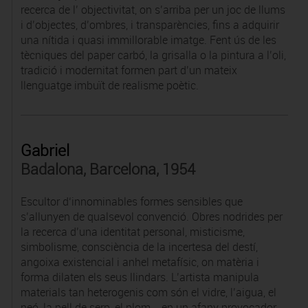
recerca de l’ objectivitat, on s’arriba per un joc de llums
i d’objectes, d’ombres, i transparències, fins a adquirir
una nítida i quasi immillorable imatge. Fent ús de les
tècniques del paper carbó, la grisalla o la pintura a l’oli,
tradició i modernitat formen part d’un mateix
llenguatge imbuït de realisme poètic.
Gabriel
Badalona, Barcelona, 1954
Escultor d‘innominables formes sensibles que
s’allunyen de qualsevol convenció. Obres nodrides per
la recerca d’una identitat personal, misticisme,
simbolisme, consciència de la incertesa del destí,
angoixa existencial i anhel metafísic, on matèria i
forma dilaten els seus llindars. L’artista manipula
materials tan heterogenis com són el vidre, l’aigua, el
neó, la pell de serp, el plom... en un afany provocador