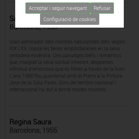
Acceptar i seguir navegant
Refusar
Sardà
Configuració de cookies
Barcelona, 1953
Gran admirador dels mestres naturalistes dels segles
XIX i XX, copsa les terres empordaneses en la seva
vertadera essència. Uns paisatges bells i romàntics
que, malgrat la seva solitud inherent, desprenen
infinitud d’emocions que es filtren a través de la llum.
L’any 1980 fou guardonat amb el Premi a la Pintura
Jove de la Sala Parés. Dins del territori nacional i
internacional ha dut a terme moltes mostres.
Regina Saura
Barcelona, 1955