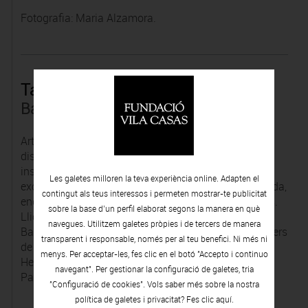
Fotografia: Maria
Alzamora
.
Tatiana Sarasa
Barcelona, 1966
Artista multidisciplinària a mig camí entre l’art i el
disseny. Les seves composicions -pintures,
instal•lacions, brodats o sutures d’una exquisidesa
Les galetes milloren la teva experiència online. Adapten el
excepcional- ens evoquen una bellesa subtil i delicada,
contingut als teus interessos i permeten mostrar-te publicitat
engalonada d’una simfonia de negres, blancs i roses.
sobre la base d’un perfil elaborat segons la manera en què
Llicenciada en Belles Arts per la Universitat de
navegues. Utilitzem galetes pròpies i de tercers de manera
Barcelona, complementà la seva formació en els tallers
transparent i responsable, només per al teu benefici. Ni més ni
de l’Escola de Disseny i Art amb Antoni Llena i Joan
menys. Per acceptar-les, fes clic en el botó "Accepto i continuo
Hernàndez-Pijuan. Des de l’any 1992, viu i treballa a
navegant". Per gestionar la configuració de galetes, tria
Palma de Mallorca.
"Configuració de cookies". Vols saber més sobre la nostra
política de galetes i privacitat? Fes clic
aquí.