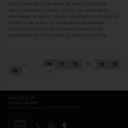
pintura realista no ha deixat de ser un llenguatge
artístic plenament vigent i actual. Les seves obres
reflecteixen la realitat urbana i uns interiors cromats de
l’estètica del còmic, tot destacant la proliferació
d’objectes com una de les manifestacions més
representatives de la nostra societat consumista.
|<
<<
...
70
71
72
73
74
75
76
...
>>
>|
BARCELONA
ESPAIS VOLART
Exposicions Temporals d'Art Contemporani