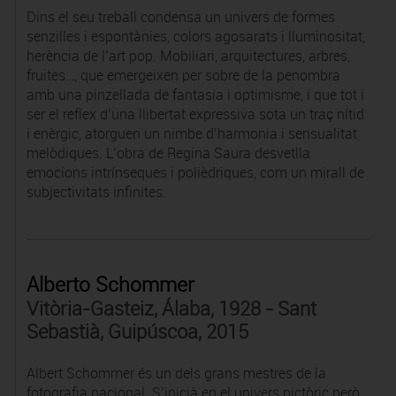
Dins el seu treball condensa un univers de formes
senzilles i espontànies, colors agosarats i lluminositat,
herència de l’art pop. Mobiliari, arquitectures, arbres,
fruites…, que emergeixen per sobre de la penombra
amb una pinzellada de fantasia i optimisme, i que tot i
ser el reflex d’una llibertat expressiva sota un traç nítid
i enèrgic, atorguen un nimbe d’harmonia i sensualitat
melòdiques. L’obra de Regina Saura desvetlla
emocions intrínseques i polièdriques, com un mirall de
subjectivitats infinites.
Alberto Schommer
Vitòria-Gasteiz, Álaba, 1928 - Sant
Sebastià, Guipúscoa, 2015
Albert Schommer és un dels grans mestres de la
fotografia nacional. S’inicià en el univers pictòric però