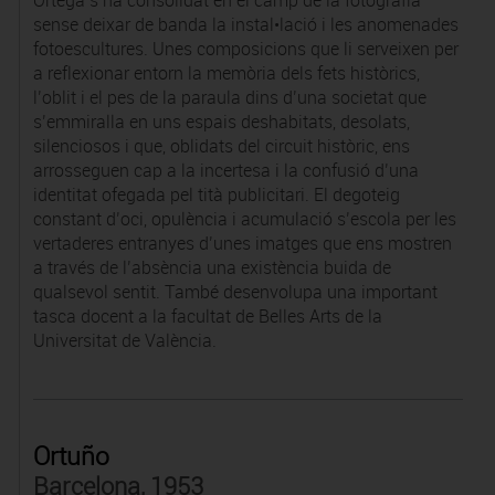
Ortega s’ha consolidat en el camp de la fotografia
sense deixar de banda la instal•lació i les anomenades
fotoescultures. Unes composicions que li serveixen per
a reflexionar entorn la memòria dels fets històrics,
l’oblit i el pes de la paraula dins d’una societat que
s’emmiralla en uns espais deshabitats, desolats,
silenciosos i que, oblidats del circuit històric, ens
arrosseguen cap a la incertesa i la confusió d’una
identitat ofegada pel tità publicitari. El degoteig
constant d’oci, opulència i acumulació s’escola per les
vertaderes entranyes d’unes imatges que ens mostren
a través de l’absència una existència buida de
qualsevol sentit. També desenvolupa una important
tasca docent a la facultat de Belles Arts de la
Universitat de València.
Ortuño
Barcelona, 1953