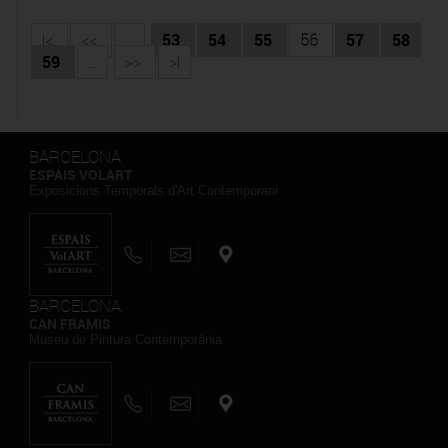
|<
<<
...
53
54
55
56
57
58
59
...
>>
>|
BARCELONA
ESPAIS VOLART
Exposicions Temporals d'Art Contemporani
BARCELONA
CAN FRAMIS
Museu de Pintura Contemporània