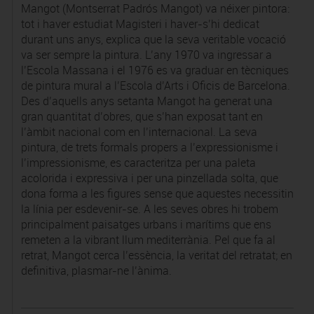
Mangot (Montserrat Padrós Mangot) va néixer pintora:
tot i haver estudiat Magisteri i haver-s’hi dedicat
durant uns anys, explica que la seva veritable vocació
va ser sempre la pintura. L’any 1970 va ingressar a
l’Escola Massana i el 1976 es va graduar en tècniques
de pintura mural a l’Escola d’Arts i Oficis de Barcelona.
Des d’aquells anys setanta Mangot ha generat una
gran quantitat d’obres, que s’han exposat tant en
l’àmbit nacional com en l’internacional. La seva
pintura, de trets formals propers a l’expressionisme i
l’impressionisme, es caracteritza per una paleta
acolorida i expressiva i per una pinzellada solta, que
dona forma a les figures sense que aquestes necessitin
la línia per esdevenir-se. A les seves obres hi trobem
principalment paisatges urbans i marítims que ens
remeten a la vibrant llum mediterrània. Pel que fa al
retrat, Mangot cerca l’essència, la veritat del retratat; en
definitiva, plasmar-ne l’ànima.