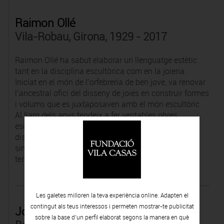
Raimon Ollé
Vila-Robau, Girona, 1929 - 2017
Raimon Ollé ha sabut elaborar un llenguatge estètic
tant en la disciplina escultòrica com en la joieria.
Iniciat en el món de l’orfebreria de ben jove, va renovar
l’ancestral ofici del disseny de joies en construir formes
i volums que es juxtaposaven amb el món escultòric.
Al llarg dels anys tendeix a fer veritables obres
escultòriques, moltes de les quals germinen de joies
dissenyades amb anterioritat. Lluny de preceptes
simbòlics o conceptuals, les seves peces solament
tenen un objectiu clar: el gaudi de la bellesa.
Les galetes milloren la teva experiència online. Adapten el
contingut als teus interessos i permeten mostrar-te publicitat
Jordina Orbañanos
sobre la base d’un perfil elaborat segons la manera en què