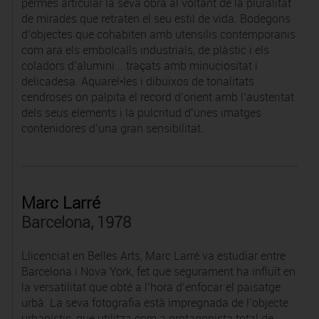
permès articular la seva obra al voltant de la pluralitat
de mirades que retraten el seu estil de vida. Bodegons
d’objectes que cohabiten amb utensilis contemporanis
com ara els embolcalls industrials, de plàstic i els
coladors d’alumini... traçats amb minuciositat i
delicadesa. Aquarel•les i dibuixos de tonalitats
cendroses on palpita el record d’orient amb l’austeritat
dels seus elements i la pulcritud d’unes imatges
contenidores d’una gran sensibilitat.
Marc Larré
Barcelona, 1978
Llicenciat en Belles Arts, Marc Larré va estudiar entre
Barcelona i Nova York, fet que segurament ha influït en
la versatilitat que obté a l’hora d’enfocar el paisatge
urbà. La seva fotografia està impregnada de l’objecte
urbanístic, que utilitza com a protagonista total de