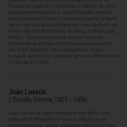
l’escena on capta les instantànies. L’objectiu de portar
el pensament escultòric a l’espai fotogràfic permet a
Marc Larré crear il·lusions i paisatges d’artifici a través
del joc que fa amb aquests elements que agafa del seu
entorn més directe: materials de rebuig, mobiliari urbà,
edificis... Sota la seva òptica, aquests materials
transmuten en allò que l’ésser humà ha creat amb el
seu àmbit geogràfic i les conseqüències morals i
culturals que això ha comportat per a tot l’entorn social
al llarg de la història.
Joan Lassús
L'Escala, Girona, 1901 - 1996
Joan Lassús va saber compaginar una afició i una
professió: la fotografia i la música. Gràcies a una
actitud metòdica i pulcra, ara podem gaudir d’un fons