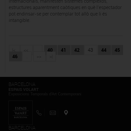
internacionals, manifesten sistemes complexos,
estructures aparentment caòtiques en què l’espectador
pot endinsar-se per contemplar tot allò que li és
intangible.
|<
<<
...
40
41
42
43
44
45
46
...
>>
>|
BARCELONA
ESPAIS VOLART
Exposicions Temporals d'Art Contemporani
BARCELONA