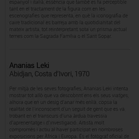
espanyol i italià, essència que també es fa perceptible
tant en el tractament de la figura com en les
escenografies que representa, en què la iconografia de
caire tradicional es barreja amb la quotidianitat del
mateix artista, tot reinterpretant sota un prisma actual
temes com la Sagrada Família o el Sant Sopar.
Ananias Leki
Abidjan, Costa d'Ivori, 1970
Per mitjà de les seves fotografies, Ananias Leki intenta
mostrar tot allò que va descobrint ens els seus viatges,
alhora que en un desig d’anar més enllà, copsa la
realitat de l’inconscient d’un seguit de gent que es va
trobant en el transcurs d’una àrdua travessia
d’aprenentatge i d’investigació. Artista molt
compromès i actiu al haver participat en nombroses
exposicions per Àfrica i Europa. És el fotògraf oficial de