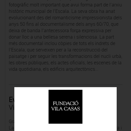
fotogràfic molt important que avui forma part de l’arxiu
històric municipal de l’Escala. La seva obra ha anat
evolucionant des del romanticisme impressionista dels
anys 50 fins al documentalisme dels anys 60/70, que
deixa de banda l’antecessora força expressiva per
donar lloc a una bellesa serena i silenciosa. La part
més documental inclou còpies de tots els indrets de
l’Escala, que serveixen per a la reconstrucció del
paisatge i per seguir les transformacions del nucli urbà,
les obres públiques, els actes oficials, les escenes de la
vida quotidiana, els edificis arquitectònics...
Evelyn Lauder
Viena, Austria, 1938
Gran aficionada a la fotografia, les obres d’Evelyn H.
Lauder són la simbiosi dolça i harmònica de la natura i