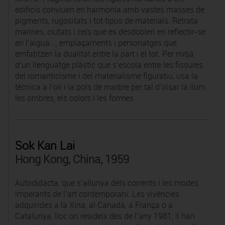
edificis conviuen en harmonia amb vastes masses de
pigments, rugositats i tot tipus de materials. Retrata
marines, ciutats i cels que es desdoblen en reflectir-se
en l’aigua..., emplaçaments i personatges que
emfatitzen la dualitat entre la part i el tot. Per mitjà
d’un llenguatge plàstic que s’escola entre les fissures
del romanticisme i del materialisme figuratiu, usa la
tècnica a l’oli i la pols de marbre per tal d’irisar la llum,
les ombres, els colors i les formes.
Sok Kan Lai
Hong Kong, China, 1959
Autodidacta, que s’allunya dels corrents i les modes
imperants de l’art contemporani. Les vivències
adquirides a la Xina, al Canadà, a França o a
Catalunya, lloc on resideix des de l’any 1981, li han