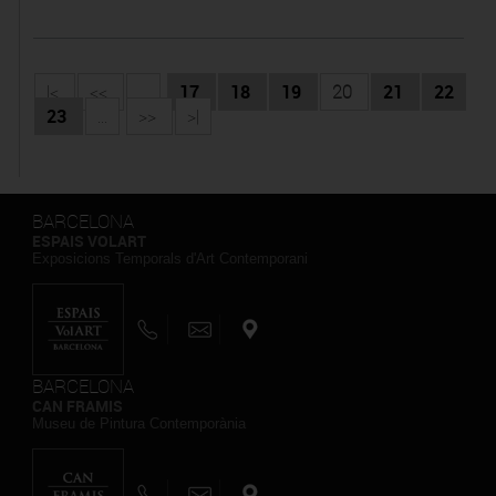
|<
<<
...
17
18
19
20
21
22
23
...
>>
>|
BARCELONA
ESPAIS VOLART
Exposicions Temporals d'Art Contemporani
BARCELONA
CAN FRAMIS
Museu de Pintura Contemporània