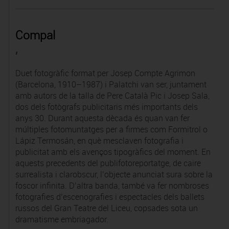
Compal
,
Duet fotogràfic format per Josep Compte Agrimon
(Barcelona, 1910–1987) i Palatchi van ser, juntament
amb autors de la talla de Pere Català Pic i Josep Sala,
dos dels fotògrafs publicitaris més importants dels
anys 30. Durant aquesta dècada és quan van fer
múltiples fotomuntatges per a firmes com Formitrol o
Lápiz Termosán, en què mesclaven fotografia i
publicitat amb els avenços tipogràfics del moment. En
aquests precedents del publifotoreportatge, de caire
surrealista i clarobscur, l’objecte anunciat sura sobre la
foscor infinita. D’altra banda, també va fer nombroses
fotografies d’escenografies i espectacles dels ballets
russos del Gran Teatre del Liceu, copsades sota un
dramatisme embriagador.