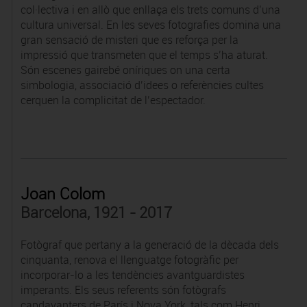
col·lectiva i en allò que enllaça els trets comuns d’una
cultura universal. En les seves fotografies domina una
gran sensació de misteri que es reforça per la
impressió que transmeten que el temps s’ha aturat.
Són escenes gairebé oníriques on una certa
simbologia, associació d’idees o referències cultes
cerquen la complicitat de l’espectador.
Joan Colom
Barcelona, 1921 - 2017
Fotògraf que pertany a la generació de la dècada dels
cinquanta, renova el llenguatge fotogràfic per
incorporar-lo a les tendències avantguardistes
imperants. Els seus referents són fotògrafs
capdavanters de París i Nova York, tals com Henri