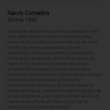
Narcís Comadira
Girona, 1942
A banda de ser traductor, comissari, periodista i crític
d’art i literat, Narcís Comadira és escriptor, poeta i
pintor. Artista autodidacte que tendeix cap als colors
calents i les formes geomètriques, simples i
voluminoses, té una obra pictòrica que amalgama
lirisme amb metodologia i on les composicions de
traços ferms i fronterers es dissolen dins d’una
atmosfera fantasmagòrica que ens evoca cap a
l’abstracció. Des d’uns inicis circumscrits dins de l’estil
noucentista i que annexiona amb el primer
expressionisme Kandinskyà, ha intentat copsar la
realitat per mitjà de connotacions extretes del pop i de
la transvantguarda, amb l’objectiu d’endinsar-nos en
l’essència de la forma, el volum i la llum per tal
d’evocar-nos al lirisme més absolut.