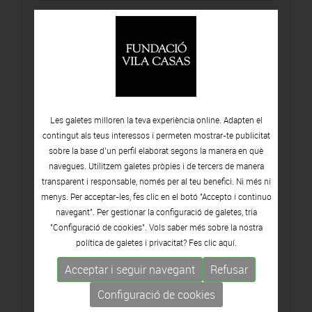
Les galetes milloren la teva experiència online. Adapten el
contingut als teus interessos i permeten mostrar-te publicitat
sobre la base d’un perfil elaborat segons la manera en què
navegues. Utilitzem galetes pròpies i de tercers de manera
transparent i responsable, només per al teu benefici. Ni més ni
menys. Per acceptar-les, fes clic en el botó "Accepto i continuo
navegant". Per gestionar la configuració de galetes, tria
"Configuració de cookies". Vols saber més sobre la nostra
política de galetes i privacitat? Fes clic
aquí.
Accepto la política de privacitat (
Veure
Acceptar i seguir navegant
Refusar
política
)
Configuració de cookies