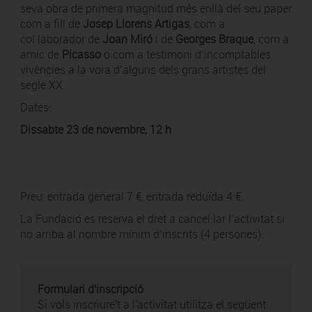
seva obra de primera magnitud més enllà del seu paper
com a fill de
Josep Llorens Artigas
, com a
col·laborador de
Joan Miró
i de
Georges Braque
, com a
amic de
Picasso
o com a testimoni d’incomptables
vivències a la vora d’alguns dels grans artistes del
segle XX.
Dates:
Dissabte 23 de novembre, 12 h
Preu: entrada general 7 €, entrada reduïda 4 €.
La Fundació es reserva el dret a cancel·lar l’activitat si
no arriba al nombre mínim d’inscrits (4 persones).
Formulari d'inscripció
Si vols inscriure't a l'activitat utilitza el següent