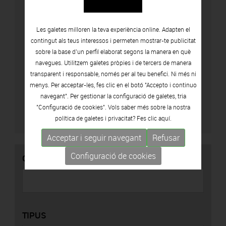
Les galetes milloren la teva experiència online. Adapten el
contingut als teus interessos i permeten mostrar-te publicitat
sobre la base d’un perfil elaborat segons la manera en què
navegues. Utilitzem galetes pròpies i de tercers de manera
Accepto la política de privacitat (
Veure
transparent i responsable, només per al teu benefici. Ni més ni
política
)
menys. Per acceptar-les, fes clic en el botó "Accepto i continuo
navegant". Per gestionar la configuració de galetes, tria
"Configuració de cookies". Vols saber més sobre la nostra
política de galetes i privacitat? Fes clic
aquí.
Acceptar i seguir navegant
Refusar
Configuració de cookies
CERCADOR
TIPUS